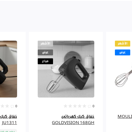
الأشهر
الأشهر
عرض
عرض
مباع
0
0
MOULINE
خفاق كيك كهربائي
JU1311
GOLDVISION 168GH
في المخزن