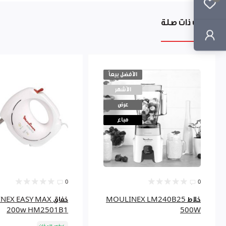
منتجات ذات صلة
الأفضل بيعاً
الأشهر
عرض
مباع
0
0
خلاط MOULINEX LM240B25
خفاق X EASY MAX
200w HM2501B1
500W
في المخزن