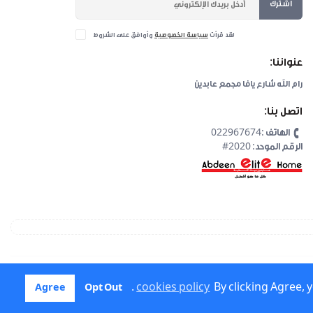
اشترك
لقد قرأت
سياسة الخصوصية
وأوافق على الشروط
عنواننا:
رام الله شارع يافا مجمع عابدين
اتصل بنا:
الهاتف :022967674
#2020 :الرقم الموحد
.
.
cookies policy
cookies policy
By clicking Agree, 
By clicking Agree, 
Agree
Agree
Opt Out
Opt Out