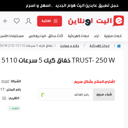
حمل تطبيق عابدين اليت هوم الجديد
اسهل و اسرع
...
القائمة
أدوات منزلية
ترند
ادوات كهربائية
أثاث حدائق - اليت ريلاكس
مستلزمات الأسر
ادوات كهربائية
خلاط و مطاحن
خفاق كيك 5 سرعات 15110-210 TRUST- 250 W
خفاق كيك 5 سرعات 15110-210 TRUST- 250 W
اشتري المنتج بشكل سريع
الشركة :
trust
رقم المنتج :
917
شراء سريع
التقييم:
(0)
متوفر