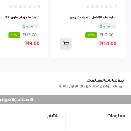
0
0
مطرة ماء 600مل رياضية - شمس
قنينة ماء زجاج ملون 700 مل 9262384
في المخزن
في المخزن
₪15.00
₪17.00
-40%
-18%
₪9.00
₪14.00
نحن هنا دائما لمساعدتك
يمكنك التواصل معنا من خلال الطرق التالية
الأصناف والعروض في
معلومات
الأشهر