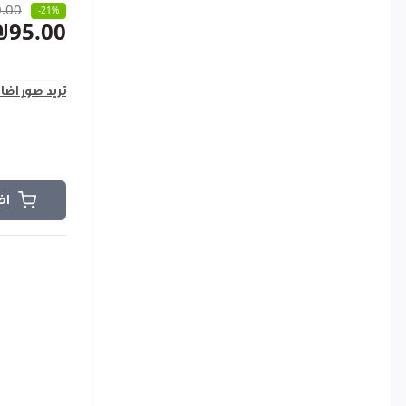
.00
-21%
₪95.00
تريد صور اضا
اض