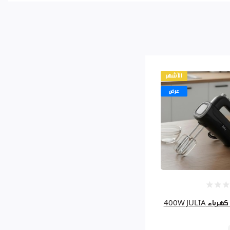
الأشهر
عرض
خفاق كيك كهرباء 400W JULIA