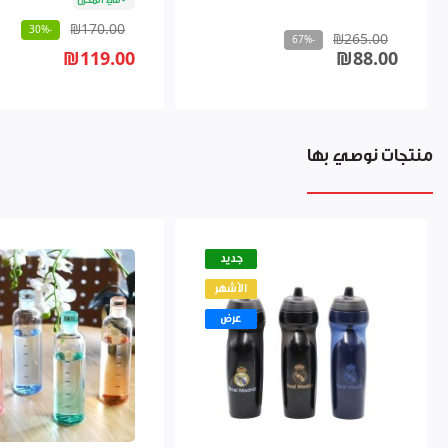
₪170.00
-30%
₪265.00
-67%
₪119.00
₪88.00
منتجات نوصي بها
جديد
الأشهر
عرض