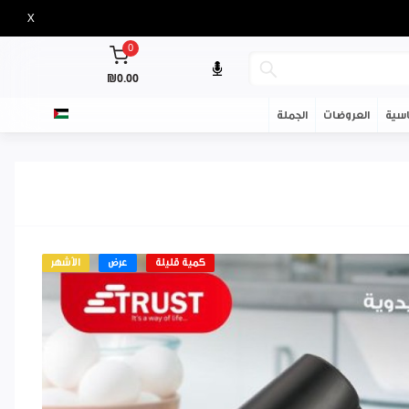
X
0
₪0.00
سية
العروضات
الجملة
كمية قليلة
عرض
الأشهر