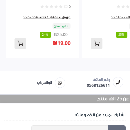
0
9251
تبرويل صانعة لبنة دائري 9262864
في المخزن
₪25.00
-24%
-25%
₪19.00
رقم الهاتف
الواتس اب
0568126611
منتج
اشترك لمزيد من الخصومات: