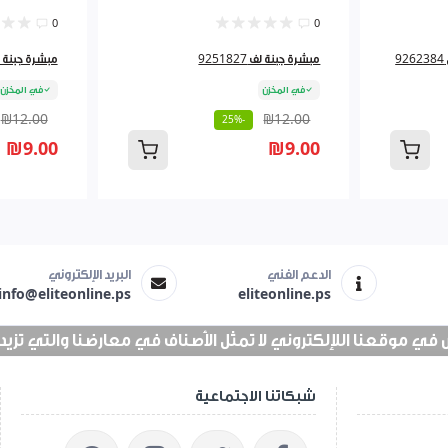
0
0
مبشرة جبنة لف 9251827
مبشرة جبنة لف 827
في المخزن
في المخزن
₪12.00
₪12.00
-25%
₪9.00
₪9.00
الدعم الفني
البريد الإلكتروني
info@eliteonline.ps
eliteonline.ps
 موقعنا اللإلكتروني لا تمثل الأصناف في معارضنا والتي تزيد عن 25 الف 
شبكاتنا الاجتماعية