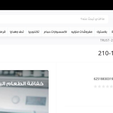
ة
بلاستيك
مفروشات منزليه
اكسسوارات حمام
تكنلوجيا
تحف وهدايا
قرطا
6251883031