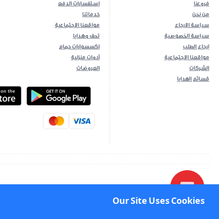
فروعنا
استفسارات الدفع
من نحن
خدماتنا
سياسة الارجاع
مواقعنا الاجتماعية
سياسة الخصوصية
تحف وهدايا
إرجاع الطلب
اكسسوارات حمام
مواقعنا الاجتماعية
أدوات منزلية
الشركات
العروضات
قسائم الهدايا
ios App
Android App
Our Site Uses Cookies
Our Site Uses Cookies