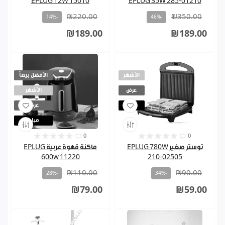
15010 EPLUG 12W
EPLUG 35W 285-01210
₪220.00
₪350.00
-14%
-46%
₪189.00
₪189.00
الأشهر
الأفضل بيعاً
عرض
الأشهر
مباع
عرض
مباع
0
0
توستر صغير EPLUG 780W
ماكنة قهوة عربية EPLUG
600w 11220
210-02505
₪110.00
₪90.00
-28%
-34%
₪79.00
₪59.00