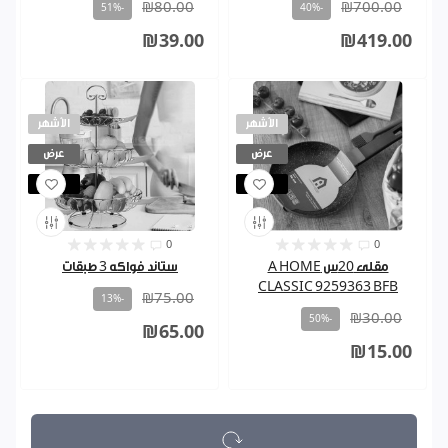
₪80.00
₪700.00
-51%
-40%
₪39.00
₪419.00
الأشهر
الأشهر
عرض
عرض
مباع
مباع
0
0
مقلى 20س A HOME
ستاند فواكه 3 طبقات
CLASSIC 9259363 BFB
₪75.00
-13%
₪30.00
-50%
₪65.00
₪15.00