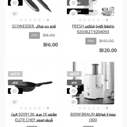
عرض
مباع
مباع
0
0
حافظة كورن فلكس FRESH
قلم حبر سائل ,SCHNEIDER
9203627 9204093
₪8.00
-25%
₪40.00
-50%
₪6.00
₪20.00
الأشهر
الأشهر
عرض
عرض
مباع
مباع
0
0
عصارة فواكة 800W BRAUN
مقلى 26 سم,9209136,اليت
J300
شيف اسود ELITE CHEF