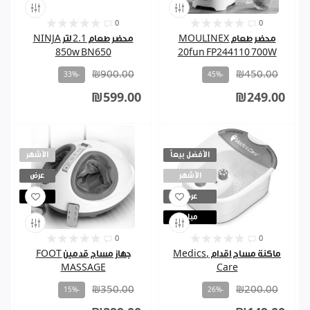
0
0
محضر طعام MOULINEX
محضر طعام 2.1 لتر NINJA
850w BN650
20fun FP244110 700W
₪900.00
₪450.00
-33%
-45%
₪599.00
₪249.00
الأفضل بيعاً
الأشهر
الأشهر
عرض
عرض
مباع
مباع
0
0
ماكنة مساج اقدام ,Medics
جهاز مساج قدمين FOOT
MASSAGE
Care
₪350.00
₪200.00
-15%
-26%