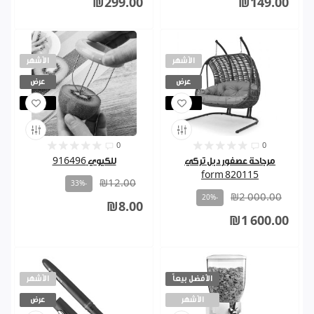
₪299.00
₪149.00
الأشهر
الأشهر
عرض
عرض
مباع
مباع
0
0
مرجاحة عصفور دبل تركي
للكيوي 916496
820115 form
₪12.00
-33%
₪2 000.00
-20%
₪8.00
₪1 600.00
الأفضل بيعاً
الأشهر
الأشهر
عرض