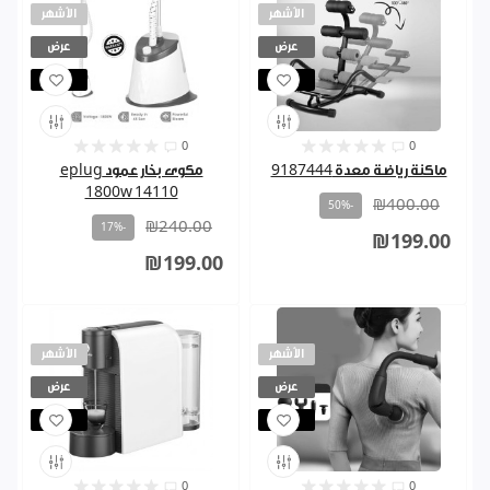
الأشهر
الأشهر
عرض
عرض
مباع
مباع
0
0
ماكنة رياضة معدة 9187444
مكوى بخار عمود eplug
1800w 14110
₪400.00
-50%
₪240.00
-17%
₪199.00
₪199.00
الأشهر
الأشهر
عرض
عرض
مباع
مباع
0
0