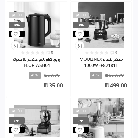
الأشهر
الأشهر
عرض
عرض
مباع
مباع
0
0
محضر طعام MOULINEX
ابريق كهربائي 2.2لتر بلاستيك
FLORIA SH04
1000W FP821811
₪60.00
₪850.00
-42%
-41%
₪35.00
₪499.00
الأشهر
الأشهر
عرض
عرض
مباع
مباع