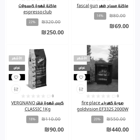
ماكنة مساج ظهر fascal gun
ماكنة قهوة كبسولات
espresso club
₪80.00
-14%
₪320.00
-22%
₪69.00
₪250.00
الأشهر
الأشهر
عرض
عرض
مباع
مباع
0
0
صوبة كهرباء fire place
كيس قهوة فلتر VERGNANO
CLASSIC 1Kg
goldvision EF332S 2000W
₪110.00
₪550.00
-18%
-20%
₪90.00
₪440.00