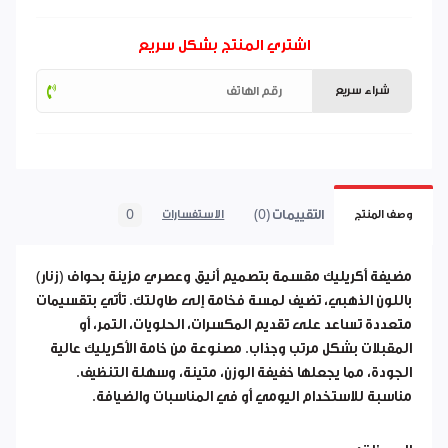
اشتري المنتج بشكل سريع
شراء سريع
التقييمات (0)
0
وصف المنتج
الاستفسارات
مضيفة أكريليك مقسمة بتصميم أنيق وعصري مزينة بحواف (زنار)
باللون الذهبي، تضيف لمسة فخامة إلى طاولتك. تأتي بتقسيمات
متعددة تساعد على تقديم المكسرات، الحلويات، التمر، أو
المقبلات بشكل مرتب وجذاب. مصنوعة من خامة الأكريليك عالية
الجودة، مما يجعلها خفيفة الوزن، متينة، وسهلة التنظيف.
مناسبة للاستخدام اليومي أو في المناسبات والضيافة.