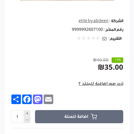
الشركة :
elite by abdeen
رقم المنتج :
9999992607100
التقييم:
(0)
₪40.00
-13%
₪35.00
تريد صور اضافية للمنتج ؟
Share
Facebook
Mastodon
Email
اضافة للسلة