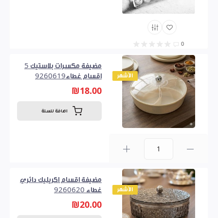
0
مضيفة مكسرات بلاستيك 5
الأشهر
اقسام غطاء9260619
₪18.00
اضافة للسلة
0
مضيفة اقسام اكريليك دائري
الأشهر
غطاء 9260620
₪20.00