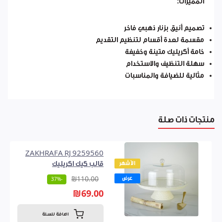
المميزات:
تصميم أنيق بزنار ذهبي فاخر
مقسمة لعدة أقسام لتنظيم التقديم
خامة أكريليك متينة وخفيفة
سهلة التنظيف والاستخدام
مثالية للضيافة والمناسبات
منتجات ذات صلة
ZAKHRAFA RJ 9259560
الأشهر
قالب كيك اكريليك
عرض
₪110.00
-37%
₪69.00
اضافة للسلة