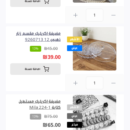
اضافة للسلة
0
مضيفة اكريليك مقسم زنار
الأشهر
ذهبي 12 9260713
عرض
₪45.00
-13%
₪39.00
اضافة للسلة
0
مضيفة اكريليك مستطيل
الأشهر
كتابة Mila 224-1
عرض
₪75.00
-13%
₪65.00
مباع