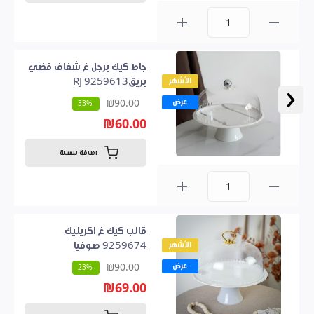
0
جاط كيك برجل غ شفاف فضي
الأشهر
بريق9259613 RJ
‹
عرض
₪90.00
-33%
₪60.00
اضافة للسلة
0
قالب كيك غ اكريليك
الأشهر
9259674 صوفيا
عرض
₪90.00
-23%
₪69.00