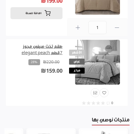
₪199.00
اضافة للسلة
0
طقم تخت صيفي مجوز
الأشهر
7قطع elegant peach
عرض
₪220.00
-28%
₪159.00
مباع
0
منتجات نوصي بها