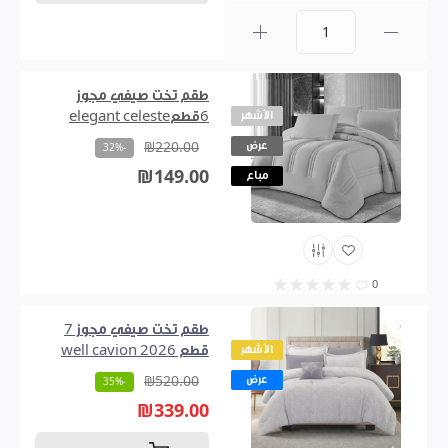
0
طقم تخت صيفي مجوز
الأشهر
6قطعelegant celeste
عرض
₪220.00
-32%
₪149.00
مباع
0
طقم تخت صيفي مجوز 7
الأشهر
قطع 2026 well cavion
عرض
₪520.00
-35%
₪339.00