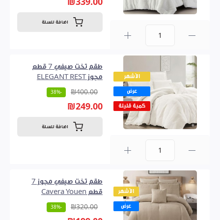
₪339.00
اضافة للسلة
0
طقم تخت صيفي 7 قطع
الأشهر
مجوز ELEGANT REST
عرض
₪400.00
-38%
₪249.00
كمية قليلة
اضافة للسلة
0
طقم تخت صيفي مجوز 7
الأشهر
قطع Cavera Youen
عرض
₪320.00
-38%