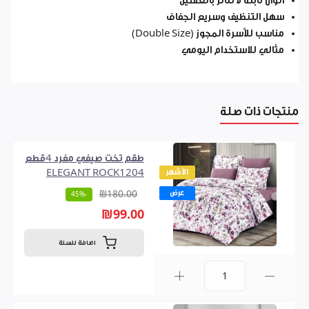
ألوان ثابتة لا تتأثر بالغسيل
سهل التنظيف وسريع الجفاف
مناسب للأسرة المجوز (Double Size)
مثالي للاستخدام اليومي
منتجات ذات صلة
طقم تخت صيفي مفرد 4قطع
الأشهر
ELEGANT ROCK1204
عرض
₪180.00
-45%
₪99.00
اضافة للسلة
0