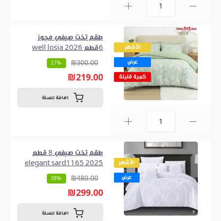
0
طقم تخت صيفي مجوز
الأشهر
6قطع well losia 2026
عرض
₪300.00
-27%
₪219.00
كمية قليلة
اضافة للسلة
0
طقم تخت صيفي 8 قطع
الأشهر
2025 elegant sard1165
عرض
₪480.00
-38%
₪299.00
اضافة للسلة