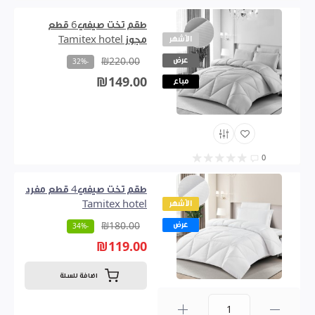
طقم تخت صيفي6 قطع
الأشهر
مجوز Tamitex hotel
عرض
₪220.00
-32%
₪149.00
مباع
0
طقم تخت صيفي4 قطع مفرد
الأشهر
Tamitex hotel
عرض
₪180.00
-34%
₪119.00
اضافة للسلة