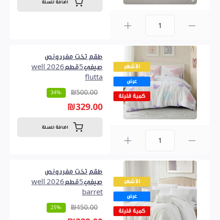
اضافة للسلة
0
طقم تخت مفردونص
الأشهر
صيفي5قطع2026 well
flutta
عرض
₪500.00
-34%
كمية قليلة
₪329.00
اضافة للسلة
0
طقم تخت مفردونص
الأشهر
صيفي5قطع2026 well
barret
عرض
₪450.00
-25%
كمية قليلة