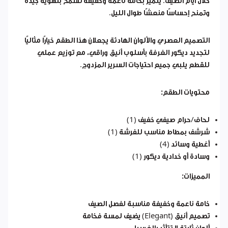
خلال أيام الصيف. يتميز بخامة ناعمة وخفيفة تسمح بتهوية جيدة
وتمنح إحساسًا منعشًا طوال الليل.
التصميم العصري والألوان الهادئة يجعلان هذا الطقم خيارًا مثاليًا
لتجديد ديكور الغرفة بأسلوب أنيق وراقي، مع توزيع عملي
للقطع يلبي جميع احتياجات السرير المزدوج.
محتويات الطقم:
لحاف/حرام صيفي خفيف (1)
شرشف بمطاط مناسب للفرشة (1)
أغطية وسائد (4)
وسادة أو خدادية ديكور (1)
المميزات:
خامة ناعمة وخفيفة مناسبة لفصل الصيف
تصميم أنيق (Elegant) يضيف لمسة فخامة