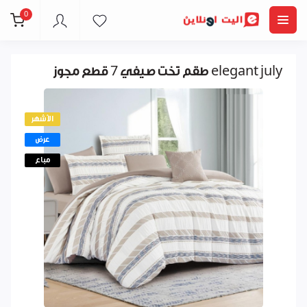
0
طقم تخت صيفي 7 قطع مجوز elegant july
الأشهر
عرض
مباع