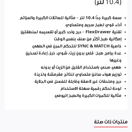
(10.4 لتر)
سعة كبيرة جدًا
10.4 لتر
– مثالية للعائلات الكبيرة والعزائم
أداء قوي لطبخ سريع ومتساوي
تقنية
FlexDrawer
– درج واحد كبير أو تقسيمه لمنطقتين
إمكانية طبخ
أكثر من صنف بنفس الوقت
خاصية
SYNC & MATCH
للتحكم المرن في الطهي
عدة برامج طبخ: قلي بدون زيت، شوي، خبز، إعادة تسخين
وغيرها
طهي صحي باستخدام القليل من الزيت أو بدونه
توزيع هواء ساخن متساوي لنتائج مقرمشة ولذيذة
درج وملحقات
غير لاصقة وقابلة للغسل في الجلاية
لوحة تحكم رقمية
سهلة الاستخدام
مثالية للكميات الكبيرة والطبخ اليومي
منتجات ذات صلة