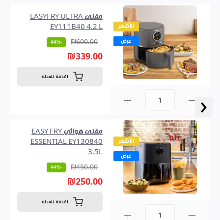
مقلى EASYFRY ULTRA
الأشهر
EY111B40 4.2 L
عرض
₪600.00
-44%
₪339.00
اضافة للسلة
‹
0
مقلى هوائي EASY FRY
الأشهر
ESSENTIAL EY130840
3.5L
عرض
₪450.00
-44%
₪250.00
اضافة للسلة