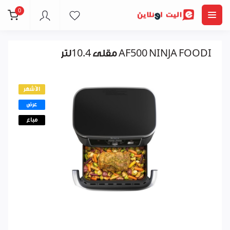
0
مقلى 10.4لتر AF500 NINJA FOODI
الأشهر
عرض
مباع