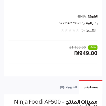
الشركة :
NINJA
رقم المنتج :
622356270373
التقييم:
(0)
₪1 100.00
-14%
₪949.00
التقييمات (0)
وصف المنتج
مميزات المنتج – Ninja Foodi AF500