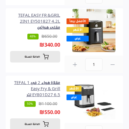
0
TEFAL EASY FR &GRIL
الأفضل بيعاً
2IN1 EY501827 4.2L
مقلى هوائي
الأشهر
₪650.00
-48%
عرض
₪340.00
اضافة للسلة
0
مقلاة هواء 2 في 1 TEFAL
الأشهر
Easy Fry & Grill
EY801D27 6.5 لتر
عرض
₪1 100.00
-50%
₪550.00
اضافة للسلة