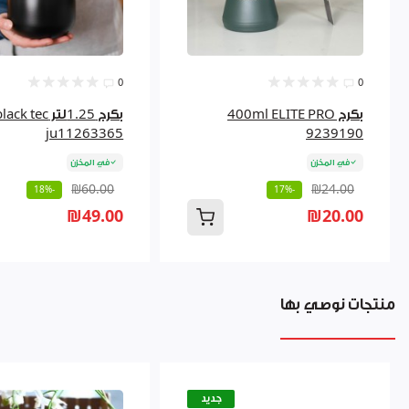
0
0
بكرج 400ml ELITE PRO
بكرج 1.25لتر  tec
ju11263365
9239190
في المخزن
في المخزن
₪60.00
₪24.00
-18%
-17%
₪49.00
₪20.00
منتجات نوصي بها
جديد