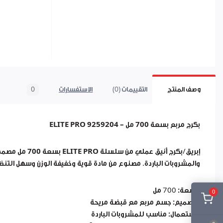
وصف المنتج
التقييمات (0)
الاستفسارات
0
بكرج مربع بسعة 700 مل – ELITE PRO 9259204
إبريق/بكرج أنيق عملي من
سلسلة ELITE PRO
بسعة
700 مل
مصمم ل
والمشروبات الباردة. مصنوع من مادة قوية وخفيفة الوزن وسهل التنظ
السعة:
700 مل
0
التصميم:
جسم مربع مع قبضة مريحة
الاستعمال:
مناسب للمشروبات الباردة