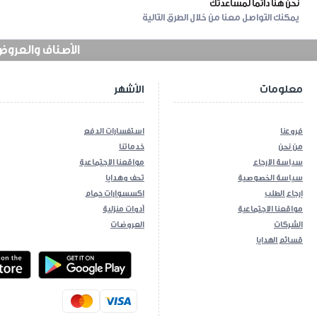
نحن هنا دائما لمساعدتك
يمكنك التواصل معنا من خلال الطرق التالية
الأصناف والعروض في
معلومات
الأشهر
فروعنا
استفسارات الدفع
من نحن
خدماتنا
سياسة الارجاع
مواقعنا الاجتماعية
سياسة الخصوصية
تحف وهدايا
إرجاع الطلب
اكسسوارات حمام
مواقعنا الاجتماعية
أدوات منزلية
الشركات
العروضات
قسائم الهدايا
ios App
Android App