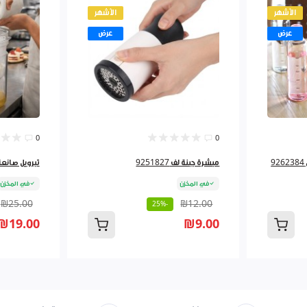
الأشهر
الأشهر
عرض
عرض
0
0
مبشرة جبنة لف 9251827
تبرويل صانعة لبن
في المخزن
في المخزن
₪25.00
₪12.00
-25%
₪19.00
₪9.00