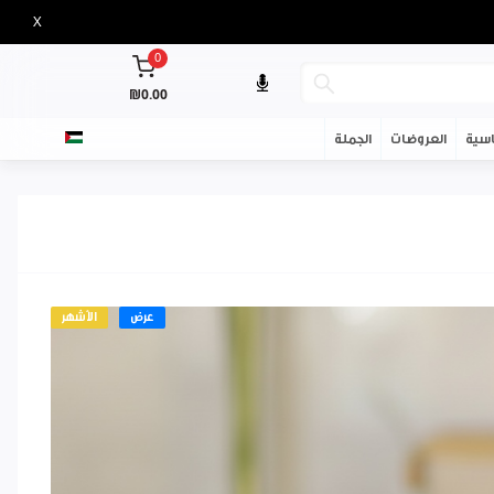
X
0
₪0.00
سية
العروضات
الجملة
عرض
الأشهر