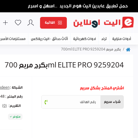
حمل تطبيق عابدين اليت هوم الجديد
اسهل و اسرع
...
القائمة
أدوات منزلية
ترند
ادوات كهربائية
أثاث حدائق - اليت ريلاكس
مستلزمات الأسر
بكرج مربع 700ml ELITE PRO 9259204
بكرج مربع 700ml ELITE PRO 9259204
اشتري المنتج بشكل سريع
الشركة :
abdeen
رقم المنتج :
048
شراء سريع
التقييم:
(0)
متوفر