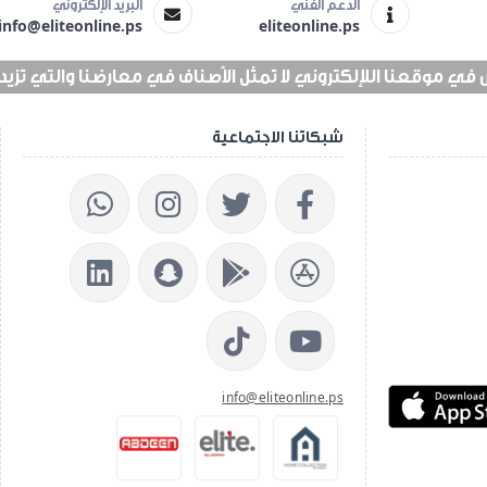
الدعم الفني
البريد الإلكتروني
info@eliteonline.ps
eliteonline.ps
 موقعنا اللإلكتروني لا تمثل الأصناف في معارضنا والتي تزيد عن 25 الف 
شبكاتنا الاجتماعية
info@eliteonline.ps