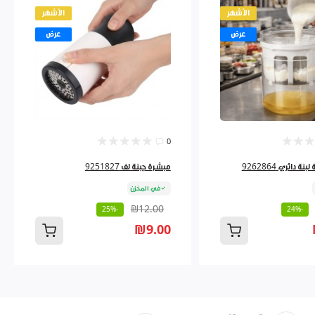
الأشهر
الأشهر
عرض
عرض
0
ة دائري 9262864
مبشرة جبنة لف 9251827
في المخزن
₪12.00
-25%
-24%
₪9.00