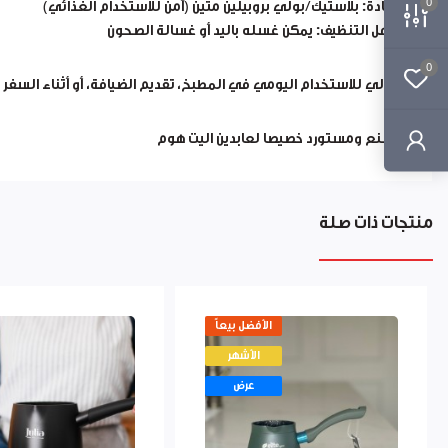
0
المادة:
بلاستيك/بولي بروبيلين متين (آمن للاستخدام الغذائي)
سهل التنظيف:
يمكن غسله باليد أو غسالة الصحون
0
مثالي للاستخدام اليومي في المطبخ، تقديم الضيافة، أو أثناء السفر و
مصنع ومستورد خصيصا لعابدين اليت هوم
منتجات ذات صلة
الأفضل بيعاً
الأشهر
عرض