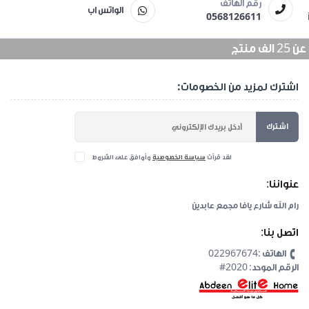
رقم الهاتف
الواتس اب
0568126611
منتج
اشترك لمزيد من الخصومات:
اشترك
لقد قرأت
سياسة الخصوصية
وأوافق على الشروط
عنواننا:
رام الله شارع يافا مجمع عابدين
اتصل بنا:
الهاتف :022967674
#2020 :الرقم الموحد