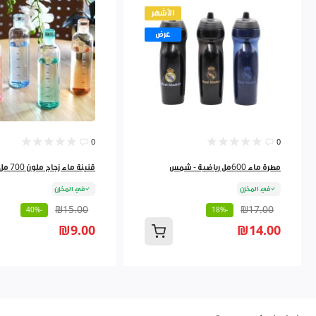
الأشهر
عرض
0
0
مطرة ماء 600مل رياضية - شمس
قنينة ماء زجاج ملون 700 مل 9262384
في المخزن
في المخزن
₪15.00
₪17.00
-40%
-18%
₪9.00
₪14.00