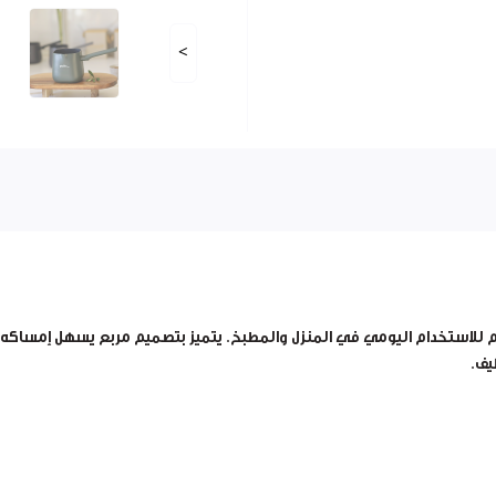
>
لاستخدام اليومي في المنزل والمطبخ. يتميز بتصميم مربع يسهل إمساكه وص
يف.