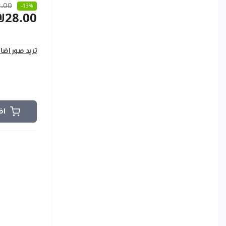
.00
-13%
₪28.00
تريد صور اضا
اض