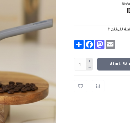
₪32
فية للمنتج ؟
Share
Facebook
Mastodon
Email
افة للسلة