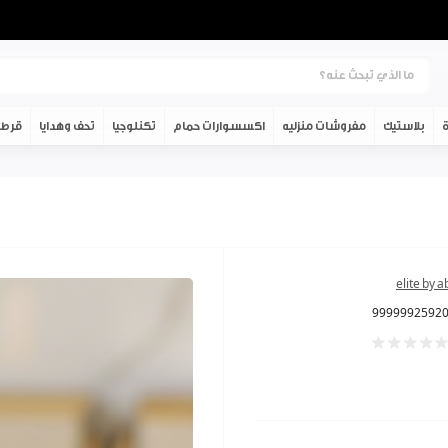
ة
بلاستيك
مفروشات منزليه
اكسسوارات حمام
تكنلوجيا
تحف وهدايا
قرطا
elite by 
9999992592