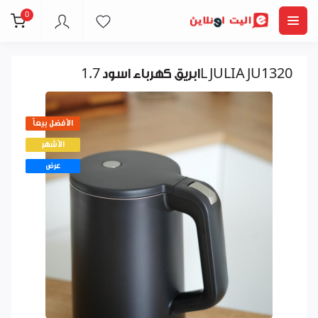
0
ابريق كهرباء اسود 1.7L JULIA JU1320
الأفضل بيعاً
الأشهر
عرض