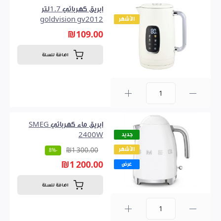
ابريق كهربائي 1.7لتر
الأشهر
goldvision gv2012
₪109.00
اضافة للسلة
0
ابريق ماء كهربائي SMEG
جديد
2400W
الأشهر
₪1 300.00
-8%
₪1 200.00
عرض
اضافة للسلة
0