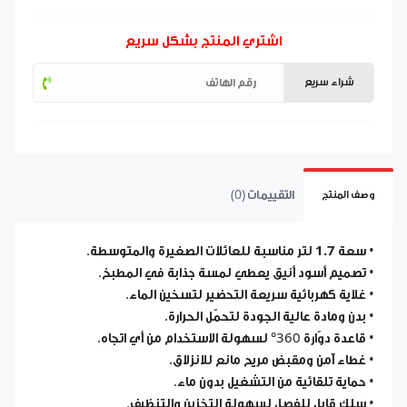
اشتري المنتج بشكل سريع
شراء سريع
التقييمات (0)
وصف المنتج
• سعة
1.7 لتر
مناسبة للعائلات الصغيرة والمتوسطة.
• تصميم
أسود أنيق
يعطي لمسة جذابة في المطبخ.
• غلاية كهربائية سريعة التحضير لتسخين الماء.
• بدن ومادة عالية الجودة لتحمّل الحرارة.
• قاعدة دوّارة 360° لسهولة الاستخدام من أي اتجاه.
• غطاء آمن ومقبض مريح مانع للانزلاق.
• حماية تلقائية من التشغيل بدون ماء.
• سلك قابل للفصل لسهولة التخزين والتنظيف.