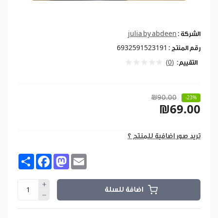
الشركة :
julia by abdeen
رقم المنتج :
6932591523191
التقييم:
(0)
₪90.00
-23%
₪69.00
تريد صور اضافية للمنتج ؟
Share
Facebook
Mastodon
Email
اضافة للسلة