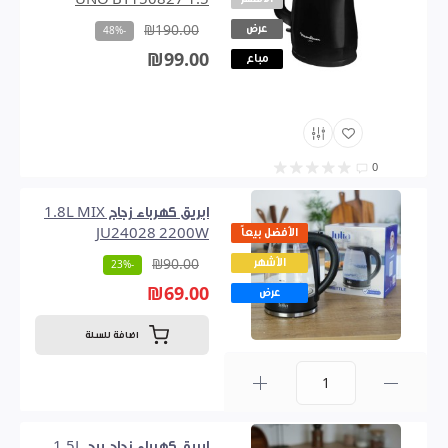
UNO BY150827 1.5
عرض
₪190.00
-48%
₪99.00
مباع
0
ابريق كهرباء زجاج 1.8L MIX
الأفضل بيعاً
JU24028 2200W
الأشهر
₪90.00
-23%
₪69.00
عرض
اضافة للسلة
0
ابريق كهرباء زجاج بيج 1.5L