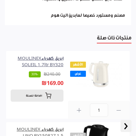
مصنع ومستورد خصيصا لعابدين اليت هوم
منتجات ذات صلة
ابريق كهرباءMOULINEX
الأشهر
SOLEIL 1.7ltr BY320
عرض
₪240.00
-30%
₪169.00
اضافة للسلة
0
‹
ابريق كهرباء MOULINEX
الأشهر