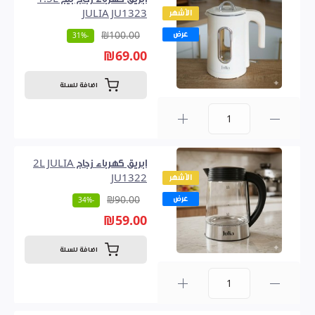
الأشهر
JULIA JU1323
عرض
₪100.00
-31%
₪69.00
اضافة للسلة
0
ابريق كهرباء زجاج 2L JULIA
الأشهر
JU1322
عرض
₪90.00
-34%
₪59.00
اضافة للسلة
0