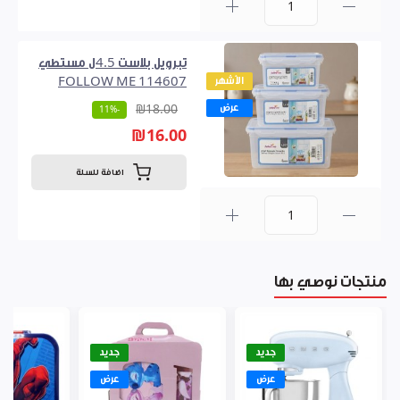
0
تبرويل بلاست 4.5ل مستطي
الأشهر
FOLLOW ME 114607
عرض
₪18.00
-11%
₪16.00
اضافة للسلة
0
منتجات نوصي بها
جديد
جديد
عرض
عرض