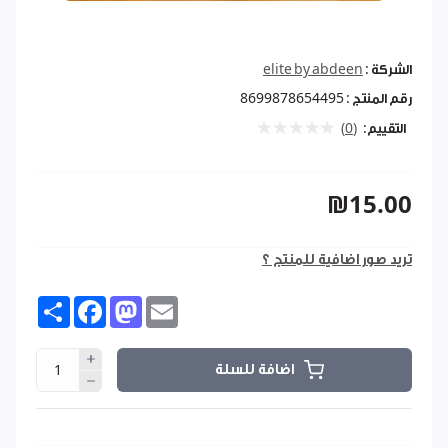
الشركة :
elite by abdeen
رقم المنتج :
8699878654495
التقييم:
(0)
₪15.00
تريد صور اضافية للمنتج ؟
Share
Facebook
Mastodon
Email
اضافة للسلة