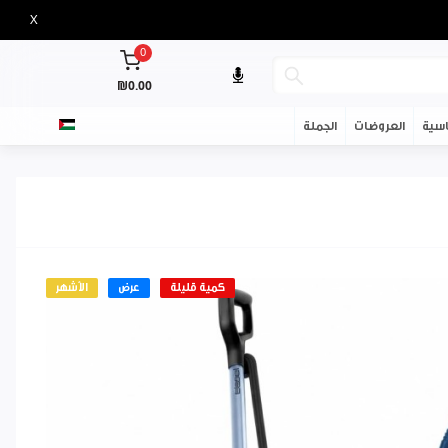
X
0
₪0.00
سية
العروضات
الجملة
كمية قليلة
عرض
الأشهر