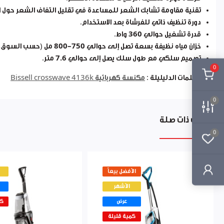
تقنية مقاومة تشابك الشعر للمساعدة في تقليل التفاف الشعر حول ا
دورة تنظيف ذاتي للفرشاة بعد الاستخدام.
قدرة تشغيل حوالي
360 واط
.
خزان مياه نظيفة بسعة تصل إلى حوالي
750–800 مل
(حسب السوق)
تصميم سلكي مع طول سلك يصل إلى حوالي
7.6 متر
.
0
الكلمات الدليليلة :
مكنسة كهربائية Bissell crosswave 4136k
0
منتجات ذات صلة
0
الأفضل بيعاً
الأشهر
عرض
كم
كمية قليلة