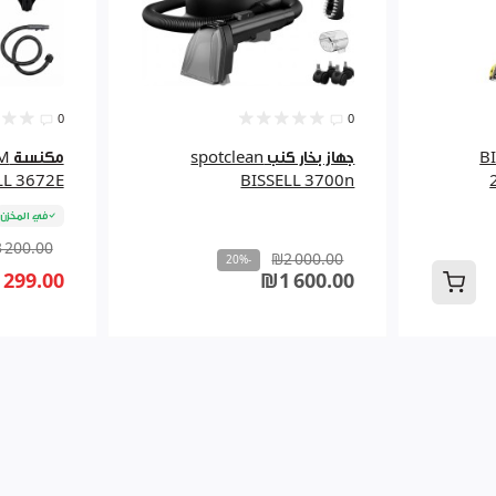
0
0
BISSEL
جهاز بخار كنب spotclean
مك
LL 3672E
BISSELL 3700n
في المخزن
 200.00
₪2 000.00
-20%
 299.00
₪1 600.00