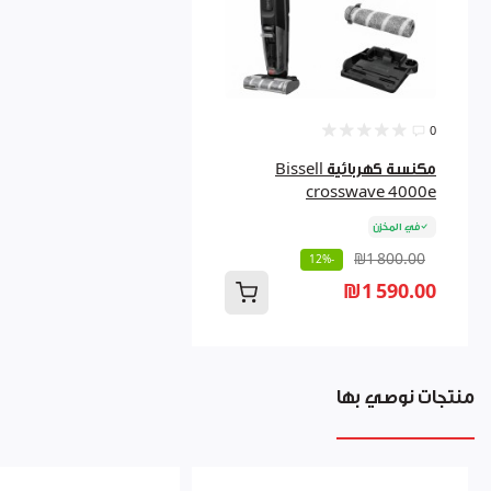
0
مكنسة كهربائية Bissell
crosswave 4000e
في المخزن
₪1 800.00
-12%
₪1 590.00
منتجات نوصي بها