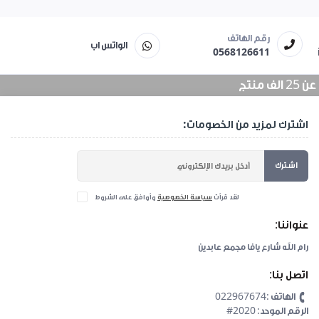
رقم الهاتف
الواتس اب
0568126611
منتج
اشترك لمزيد من الخصومات:
اشترك
لقد قرأت
سياسة الخصوصية
وأوافق على الشروط
عنواننا:
رام الله شارع يافا مجمع عابدين
اتصل بنا:
الهاتف :022967674
#2020 :الرقم الموحد