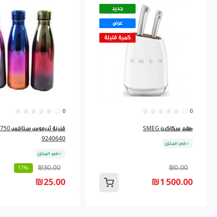
جديد
عرض
كمية قليلة
0
0
طقم سكاكين SMEG
ق
9240640
في المخزن
في المخزن
₪30.00
₪0.00
-17%
₪25.00
₪1 500.00