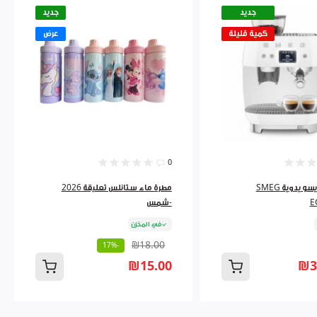
جديد
جديد
كمية قليلة
عرض
0
ماكينة إسبريسو يدوية SMEG
مطرة ماء ستانلس تعليقة 2026
E
-شمس
في المخزن
₪18.00
-17%
₪15.00
₪3