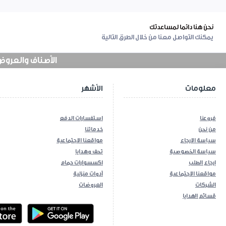
نحن هنا دائما لمساعدتك
يمكنك التواصل معنا من خلال الطرق التالية
الأصناف والعروض في
معلومات
الأشهر
فروعنا
استفسارات الدفع
من نحن
خدماتنا
سياسة الارجاع
مواقعنا الاجتماعية
سياسة الخصوصية
تحف وهدايا
إرجاع الطلب
اكسسوارات حمام
مواقعنا الاجتماعية
أدوات منزلية
الشركات
العروضات
قسائم الهدايا
ios App
Android App