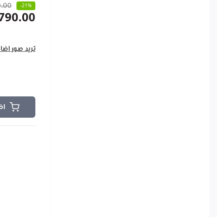
.00
-21%
790.00
تريد صور اضا
اض