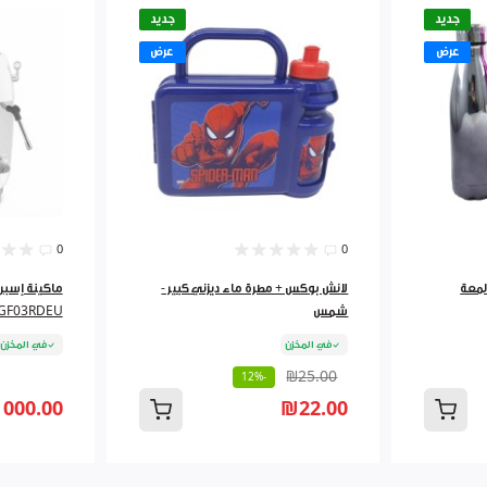
جديد
جديد
عرض
عرض
0
0
نينة ثيرموس ستانلس 750لمعة
لانش بوكس + مطرة ماء ديزني كبير -
شمس
GF03RDEU
في المخزن
في المخزن
₪25.00
-12%
 000.00
₪22.00