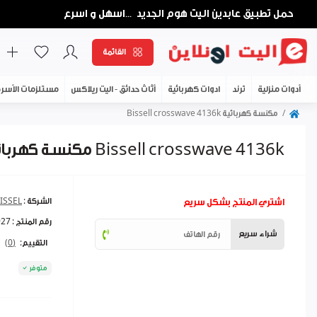
حمل تطبيق عابدين اليت هوم الجديد
اسهل و اسرع
...
القائمة
أدوات منزلية
ترند
ادوات كهربائية
أثاث حدائق - اليت ريلاكس
مستلزمات الأسر
مكنسة كهربائية Bissell crosswave 4136k
مكنسة كهربائية Bissell crosswave 4136k
اشتري المنتج بشكل سريع
الشركة :
ISSEL
رقم المنتج :
927
شراء سريع
التقييم:
(0)
متوفر