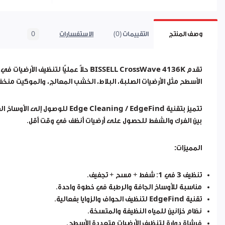
وصف المنتج
التقييمات (0)
الاستفسارات
0
تقدم
BISSELL CrossWave 4136K
حلاً عمليًا لتنظيف الأرضيات في
الأسطح مثل الأرضيات الصلبة، البلاط، الخشب المعالج، والموكيت منخف
تتميز بتقنية
Edge Cleaning / EdgeFind
للوصول إلى الأوساخ الق
بين الفرك والشفط للحصول على أرضيات أنظف في وقت أقل.
المميزات:
تنظيف
3 في 1
: شفط + مسح + تجفيف.
مناسبة للأوساخ الجافة والرطبة في خطوة واحدة.
تقنية
EdgeFind
لتنظيف الحواف والزوايا بفعالية.
نظام خزانين للمياه النظيفة والمتسخة.
فرشاة دوارة لتنظيف الأرضيات متعددة الأسطح.