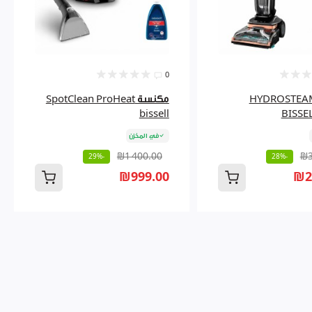
0
نسة HYDROSTEAM
مكنسة SpotClean ProHeat
bissell
BISSE
في المخزن
₪1 400.00
₪3
-29%
-28%
₪999.00
₪2