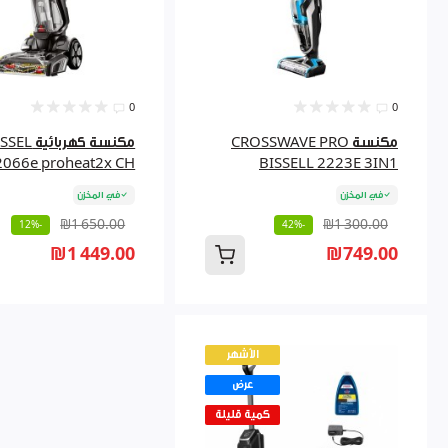
0
0
مكنسة CROSSWAVE PRO
مكنسة كهربائية 
2066e proheat2x CH
BISSELL 2223E 3IN1
في المخزن
في المخزن
₪1 650.00
₪1 300.00
-12%
-42%
₪1 449.00
₪749.00
الأشهر
عرض
كمية قليلة