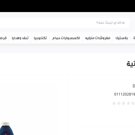
ة
بلاستيك
مفروشات منزليه
اكسسوارات حمام
تكنلوجيا
تحف وهدايا
قرطا
B
011120281