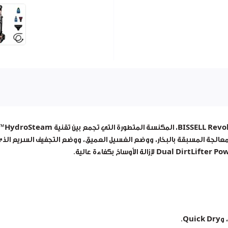
BISSELL Revo
، المكنسة المتطورة التي تجمع بين
تقنية HydroSteam™
عالجة المسبقة بالبخار، ووضع الغسيل العميق، ووضع التجفيف السريع الذي ي
Dual DirtLifter P
لإزالة الأوساخ بكفاءة عالية.
، و
Quick Dry
.