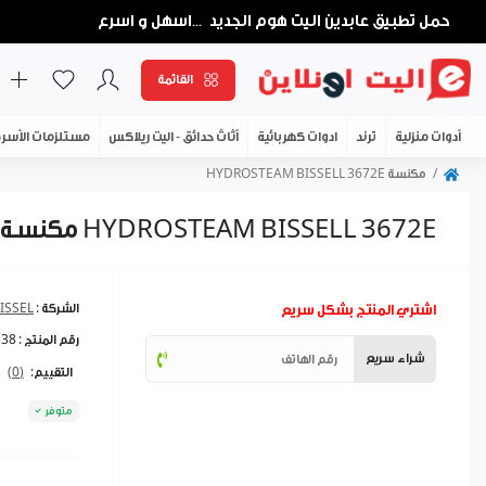
حمل تطبيق عابدين اليت هوم الجديد
اسهل و اسرع
...
القائمة
أدوات منزلية
ترند
ادوات كهربائية
أثاث حدائق - اليت ريلاكس
مستلزمات الأسر
مكنسة HYDROSTEAM BISSELL 3672E
مكنسة HYDROSTEAM BISSELL 3672E
اشتري المنتج بشكل سريع
الشركة :
ISSEL
رقم المنتج :
338
شراء سريع
التقييم:
(0)
متوفر