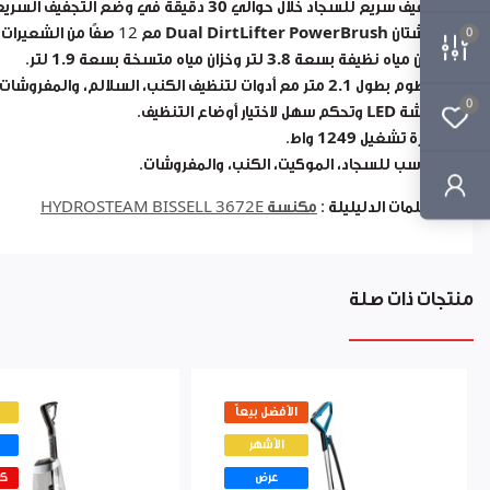
تجفيف سريع للسجاد خلال حوالي
30 دقيقة
في وضع التجفيف السريع
فرشتان
Dual DirtLifter PowerBrush
مع 12 صفًا من الشعيرات لإزالة الأوساخ العميقة.
0
خزان مياه نظيفة بسعة
3.8 لتر
وخزان مياه متسخة بسعة
1.9 لتر
.
خرطوم بطول
2.1 متر
مع أدوات لتنظيف الكنب، السلالم، والمفروشات.
0
شاشة
LED
وتحكم سهل لاختيار أوضاع التنظيف.
قدرة تشغيل
1249 واط
.
مناسب للسجاد، الموكيت، الكنب، والمفروشات.
الكلمات الدليليلة :
مكنسة HYDROSTEAM BISSELL 3672E
منتجات ذات صلة
الأفضل بيعاً
الأشهر
عرض
كم