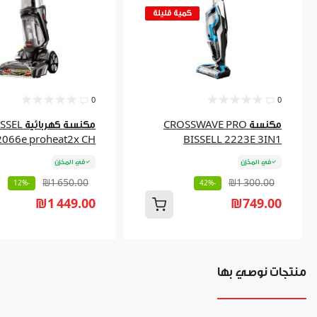
كمية قليلة
0
0
مكنسة CROSSWAVE PRO
مكنسة كهربائية 
2066e proheat2x CH
BISSELL 2223E 3IN1
في المخزن
في المخزن
₪1 650.00
₪1 300.00
-12%
-42%
₪1 449.00
₪749.00
منتجات نوصي بها