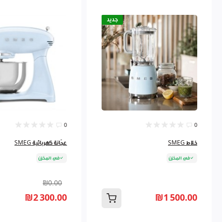
جديد
0
0
خلاط SMEG
عجّانة كهربائية SMEG
في المخزن
في المخزن
₪0.00
₪2 300.00
₪1 500.00