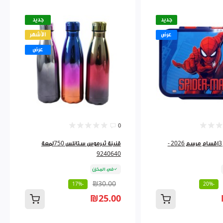
جديد
جديد
عرض
الأشهر
عرض
0
لانش بوكس 3اقسام مرسم 2026 -
قنينة ثيرموس ستانلس 750لمعة
9240640
في المخزن
₪30.00
-17%
-20%
₪25.00