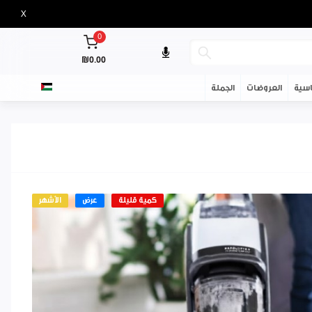
X
0
₪0.00
سية
العروضات
الجملة
كمية قليلة
عرض
الأشهر