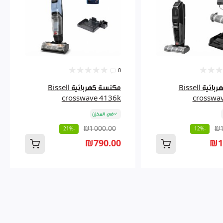
0
مكنسة كهربائية Bissell
مكنسة كهربائية Bissell
crosswave 4136k
crosswa
في المخزن
₪1 000.00
₪1
-21%
-12%
₪790.00
₪1