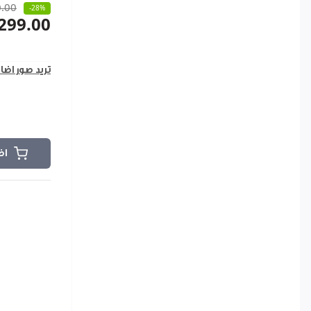
.00
-28%
299.00
تريد صور اضا
اض