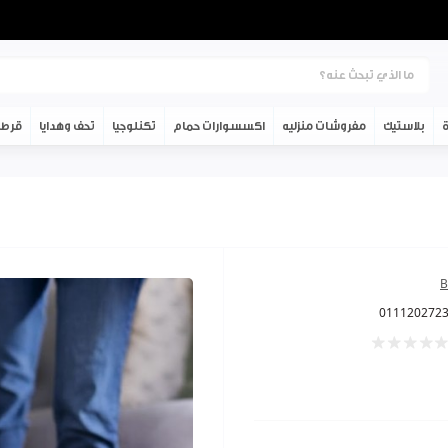
ة
بلاستيك
مفروشات منزليه
اكسسوارات حمام
تكنلوجيا
تحف وهدايا
قرطا
B
011120272