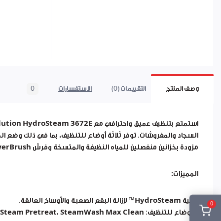
وصف المنتج
التقييمات (0)
الاستفسارات
0
استمتع بتنظيف عميق واحترافي مع
lution HydroSteam 3672E
السجاد والمفروشات. توفر ثلاثة أوضاع للتنظيف، بما في ذلك وضع الم
مزودة بخزانين منفصلين للمياه النظيفة والمتسخة وفرش
owerBrush
المميزات:
تقنية
HydroSteam™
لإزالة البقع الصعبة والأوساخ العالقة.
0
3 أوضاع للتنظيف:
SteamWash Max Clean
،
Steam Pretreat