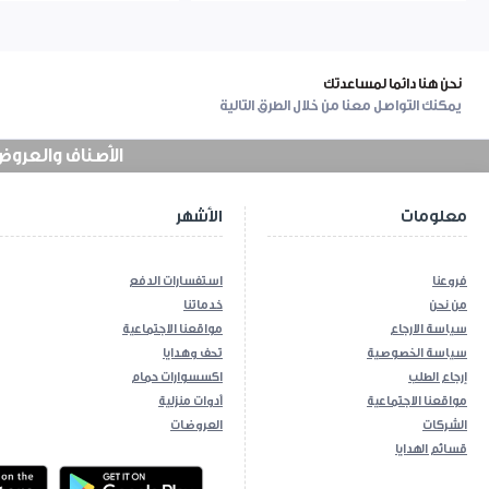
نحن هنا دائما لمساعدتك
يمكنك التواصل معنا من خلال الطرق التالية
الأصناف والعروض في
معلومات
الأشهر
فروعنا
استفسارات الدفع
من نحن
خدماتنا
سياسة الارجاع
مواقعنا الاجتماعية
سياسة الخصوصية
تحف وهدايا
إرجاع الطلب
اكسسوارات حمام
مواقعنا الاجتماعية
أدوات منزلية
الشركات
العروضات
قسائم الهدايا
ios App
Android App