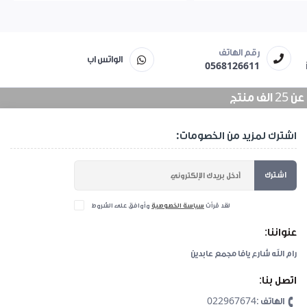
رقم الهاتف
الواتس اب
0568126611
منتج
اشترك لمزيد من الخصومات:
اشترك
لقد قرأت
سياسة الخصوصية
وأوافق على الشروط
عنواننا:
رام الله شارع يافا مجمع عابدين
اتصل بنا:
الهاتف :022967674