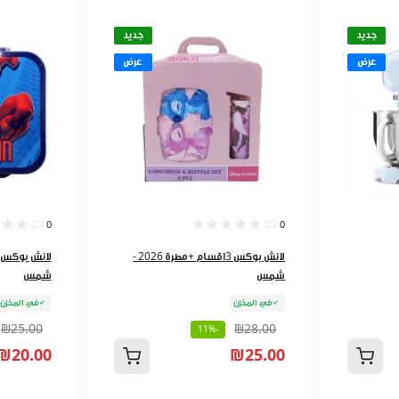
جديد
جديد
عرض
عرض
0
0
لانش بوكس 3اقسام +مطرة 2026 -
شمس
شمس
في المخزن
في المخزن
₪25.00
₪28.00
-11%
₪20.00
₪25.00