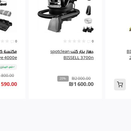
0
0
BISSEL
جهاز بخار كنب spotclean
ve 4000e
BISSELL 3700n
في المخزن
 800.00
₪2 000.00
-20%
 590.00
₪1 600.00