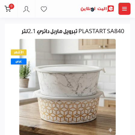
0
تبرويل ماربل دائري 2.1لتر PLASTART SA840
الأشهر
عرض