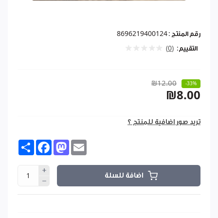
رقم المنتج :
8696219400124
التقييم:
(0)
₪12.00
-33%
₪8.00
تريد صور اضافية للمنتج ؟
Share
Facebook
Mastodon
Email
اضافة للسلة