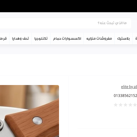
ة
بلاستيك
مفروشات منزليه
اكسسوارات حمام
تكنلوجيا
تحف وهدايا
قرطا
elite by 
0133856215