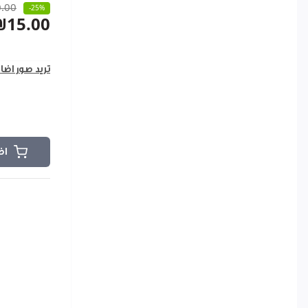
.00
-25%
₪15.00
تريد صور اضا
اض