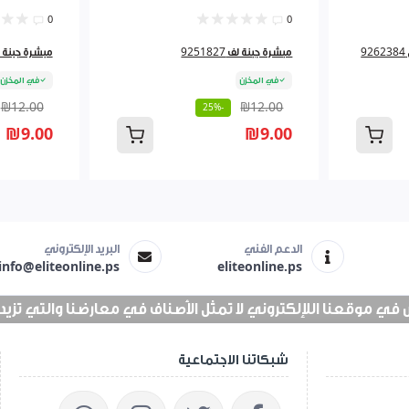
0
0
مبشرة جبنة لف 9251827
مبشرة جبنة لف 827
في المخزن
في المخزن
₪12.00
₪12.00
-25%
₪9.00
₪9.00
الدعم الفني
البريد الإلكتروني
info@eliteonline.ps
eliteonline.ps
 موقعنا اللإلكتروني لا تمثل الأصناف في معارضنا والتي تزيد عن 25 الف 
شبكاتنا الاجتماعية