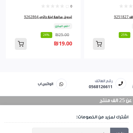
0
9251
تبرويل صانعة لبنة دائري 9262864
في المخزن
₪25.00
-24%
-25%
₪19.00
رقم الهاتف
الواتس اب
0568126611
منتج
اشترك لمزيد من الخصومات: