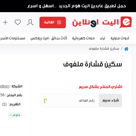
حمل تطبيق عابدين اليت هوم الجديد
اسهل و اسرع
...
القائمة
أدوات منزلية
ترند
ادوات كهربائية
أثاث حدائق - اليت ريلاكس
مستلزمات الأسر
سكين قشارة ملفوف
سكين قشارة ملفوف
اشتري المنتج بشكل سريع
الشركة :
abdeen
رقم المنتج :
256
شراء سريع
التقييم:
(0)
متوفر