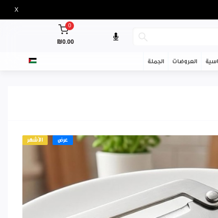
X
0
₪0.00
سية
العروضات
الجملة
عرض
الأشهر