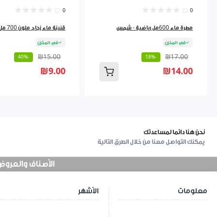
0
0
مطرة ماء 600مل رياضية - شمس
قنينة ماء زجاج ملون 700 مل 9262384
في المخزن
في المخزن
₪15.00
₪17.00
-40%
-18%
₪9.00
₪14.00
نحن هنا دائما لمساعدتك
يمكنك التواصل معنا من خلال الطرق التالية
الأصناف والعروض في
معلومات
الأشهر