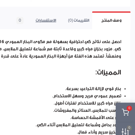
وصف المنتج
التقييمات (0)
الاستفسارات
0
احصل على نتائج كي احترافية بسهولة مع
مكوى البخار العمودي VELVET GOLDVISION GV0016
كي. مزود بخزان مياه كبير وقاعدة ثابتة مع شماعة لتعليق الملابس، مما 
ومنعشاً. تعتمد هذه الفئة من أجهزة البخار العمودية عادةً على قدرة 
المميزات:
بخار قوي لإزالة التجاعيد بسرعة.
تصميم عمودي مريح وسهل الاستخدام.
خزان مياه كبير للاستخدام لفترات أطول.
0
مناسب للملابس، الستائر والمفروشات.
آمن على الأقمشة الحساسة.
مزود بحامل وشماعة لتعليق الملابس أثناء الكي.
0
تسخين سريع وأداء فعال.