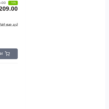
.00
-16%
209.00
تريد صور اضا
اض