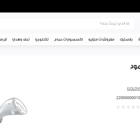
ة
بلاستيك
مفروشات منزليه
اكسسوارات حمام
تكنلوجيا
تحف وهدايا
قرطا
GOLDV
2200000001