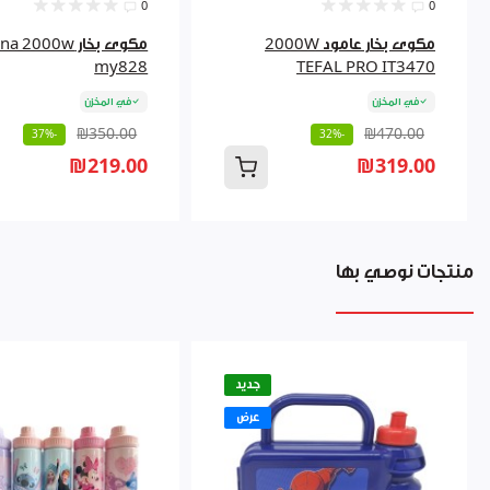
0
0
مكوى بخار عامود 2000W
مكوى بخار  2000w
my828
TEFAL PRO IT3470
في المخزن
في المخزن
₪350.00
₪470.00
-37%
-32%
₪219.00
₪319.00
منتجات نوصي بها
جديد
عرض