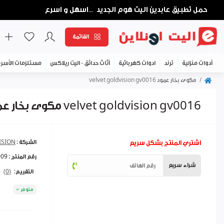
حمل تطبيق عابدين اليت هوم الجديد
اسهل و اسرع
...
القائمة
أدوات منزلية
ترند
ادوات كهربائية
أثاث حدائق - اليت ريلاكس
مستلزمات الأسر
مكوى بخار عمود velvet goldvision gv0016
مكوى بخار عمود velvet goldvision gv0016
اشتري المنتج بشكل سريع
الشركة :
ISION
رقم المنتج :
009
شراء سريع
التقييم:
(0)
متوفر