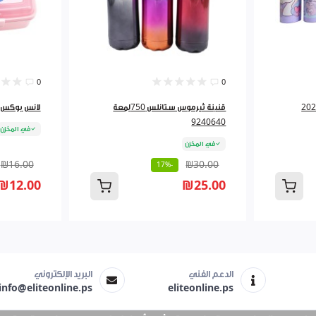
0
0
ء ستانلس تعليقة 2026
قنينة ثيرموس ستانلس 750لمعة
لانس بوكس 3 اقسام رسومات - شم
9240640
في المخزن
في المخزن
₪16.00
₪30.00
-17%
₪12.00
₪25.00
الدعم الفني
البريد الإلكتروني
info@eliteonline.ps
eliteonline.ps