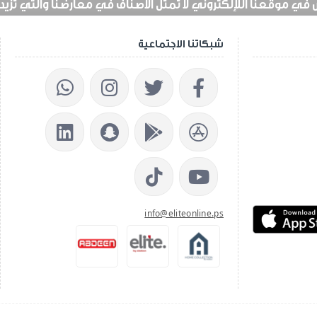
 موقعنا اللإلكتروني لا تمثل الأصناف في معارضنا والتي تزيد عن 25 الف 
شبكاتنا الاجتماعية
info@eliteonline.ps