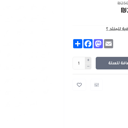
₪250
₪
فية للمنتج ؟
Share
Facebook
Mastodon
Email
افة للسلة