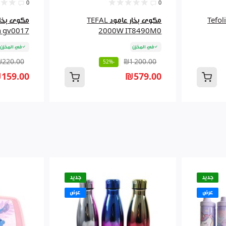
0
0
Tefolina
مكوى بخار عامود TEFAL
مكوى بخا
n gv0017
2000W IT8490M0
في المخزن
في المخزن
₪220.00
₪1 200.00
-52%
159.00
₪579.00
جديد
جديد
عرض
عرض