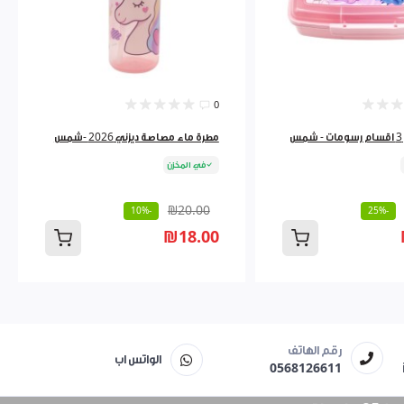
0
س
مطرة ماء مصاصة ديزني 2026 -شمس
في المخزن
₪20.00
-10%
-25%
₪18.00
رقم الهاتف
الواتس اب
0568126611