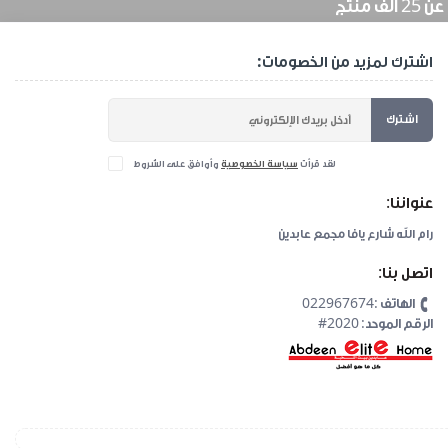
منتج
اشترك لمزيد من الخصومات:
اشترك
لقد قرأت
سياسة الخصوصية
وأوافق على الشروط
عنواننا:
رام الله شارع يافا مجمع عابدين
اتصل بنا:
الهاتف :022967674
#2020 :الرقم الموحد