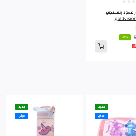
ر عمود بنفسجي
goldvisio
-28%
₪
جديد
جديد
عرض
عرض