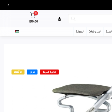
X
0
₪0.00
سية
العروضات
الجملة
كمية قليلة
عرض
الأشهر