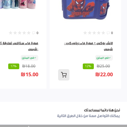
0
0
لانش بوكس + مطرة ماء ديزني كبير -
مطرة ما
شمس
-شمس
في المخزن
في المخزن
₪18.00
₪25.00
-17%
-12%
₪15.00
₪22.00
نحن هنا دائما لمساعدتك
يمكنك التواصل معنا من خلال الطرق التالية