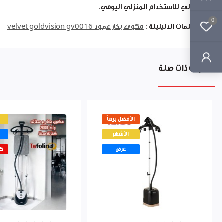
مثالي للاستخدام المنزلي اليومي.
0
الكلمات الدليليلة :
مكوى بخار عمود velvet goldvision gv0016
منتجات ذات صلة
الأفضل بيعاً
الأشهر
عرض
كم