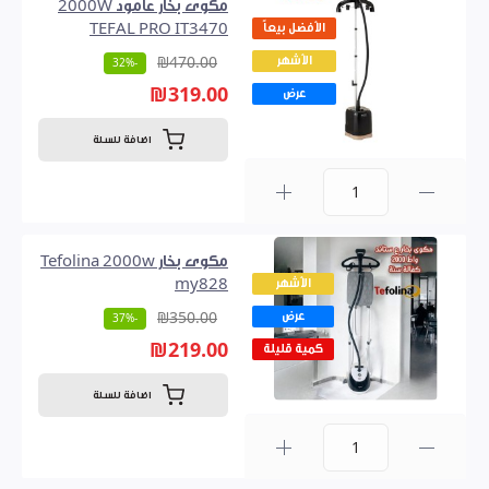
مكوى بخار عامود 2000W
الأفضل بيعاً
TEFAL PRO IT3470
الأشهر
₪470.00
-32%
₪319.00
عرض
اضافة للسلة
0
مكوى بخار Tefolina 2000w
الأشهر
my828
عرض
₪350.00
-37%
₪219.00
كمية قليلة
اضافة للسلة
0