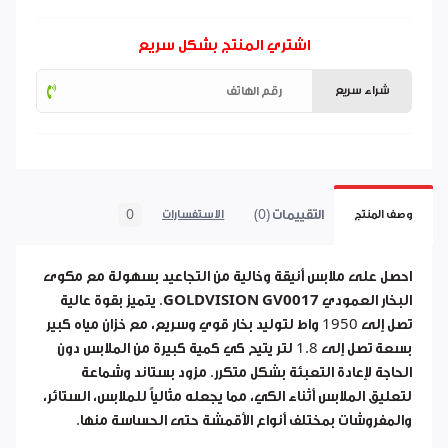
اشتري المنتج بشكل سريع
شراء سريع
التقييمات (0)
0
وصف المنتج
الاستفسارات
احصل على ملابس أنيقة وخالية من التجاعيد بسهولة مع
مكوى
البخار العمودي GOLDVISION GV0017
. يتميز بقوة عالية
تصل إلى 1950 واط لتوليد بخار قوي وسريع، مع خزان مياه كبير
بسعة تصل إلى 1.8 لتر يتيح كي كمية كبيرة من الملابس دون
الحاجة لإعادة التعبئة بشكل متكرر. مزود بستاند وشماعة
لتعليق الملابس أثناء الكي، مما يجعله مثالياً للملابس، الستائر،
والمفروشات بمختلف أنواع الأقمشة حتى الحساسة منها.