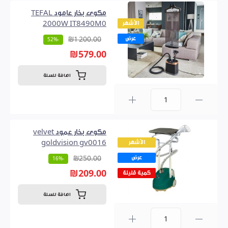
مكوى بخار عامود TEFAL
الأشهر
2000W IT8490M0
عرض
₪1 200.00
-52%
₪579.00
اضافة للسلة
0
مكوى بخار عمود velvet
الأشهر
goldvision gv0016
عرض
₪250.00
-16%
₪209.00
كمية قليلة
اضافة للسلة