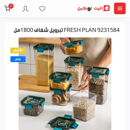
0
تبرويل شفاف 1800مل FRESH PLAN 9231584
الأشهر
عرض