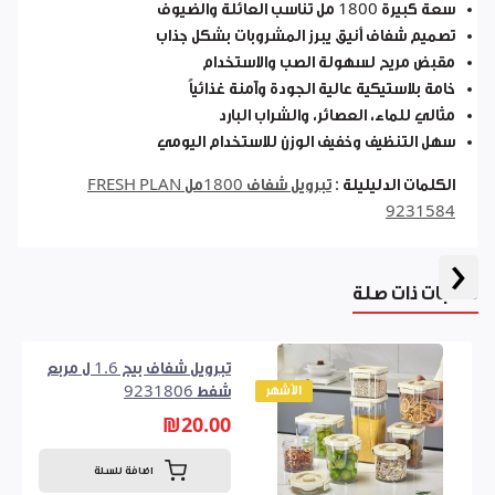
سعة كبيرة 1800 مل تناسب العائلة والضيوف
تصميم شفاف أنيق يبرز المشروبات بشكل جذاب
مقبض مريح لسهولة الصب والاستخدام
خامة بلاستيكية عالية الجودة وآمنة غذائياً
مثالي للماء، العصائر، والشراب البارد
سهل التنظيف وخفيف الوزن للاستخدام اليومي
الكلمات الدليليلة :
تبرويل شفاف 1800مل FRESH PLAN
9231584
‹
منتجات ذات صلة
تبرويل شفاف بيج 1.6 ل مربع
الأشهر
شفط 9231806
₪20.00
اضافة للسلة