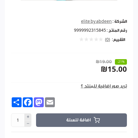
الشركة :
elite by abdeen
رقم المنتج :
9999992315845
التقييم:
(0)
₪19.00
-21%
₪15.00
تريد صور اضافية للمنتج ؟
Share
Facebook
Mastodon
Email
اضافة للسلة