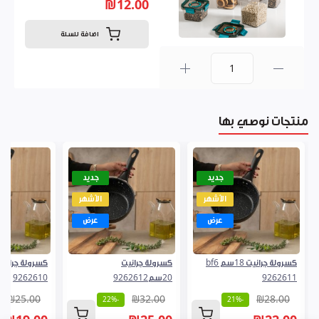
₪12.00
اضافة للسلة
0
منتجات نوصي بها
جديد
جديد
الأشهر
الأشهر
عرض
عرض
كسرولة جرانيت 18سم bf6
كسرولة جرانيت
9262611
20سم9262612
9262610
₪25.00
₪32.00
₪28.00
-22%
-21%