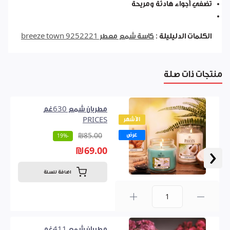
تضفي أجواء هادئة ومريحة
الكلمات الدليليلة :
كاسة شمع معطر 9252221 breeze town
منتجات ذات صلة
مطربان شمع 630غم
الأشهر
PRICES
عرض
₪85.00
-19%
‹
₪69.00
اضافة للسلة
0
مطربان شمع 411غم