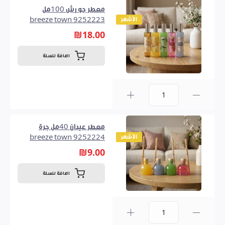
معطر جو رش 100مل
الأشهر
9252223 breeze town
₪18.00
اضافة للسلة
0
معطر عيدان 40مل جرة
الأشهر
9252224 breeze town
₪9.00
اضافة للسلة
0