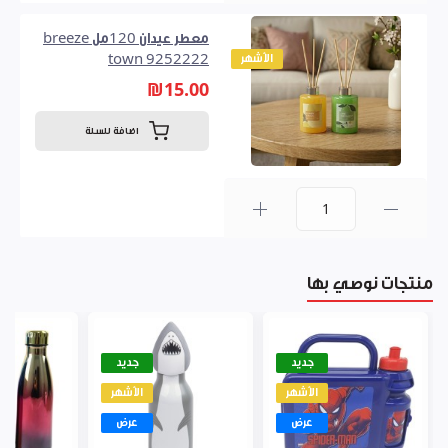
معطر عيدان 120مل breeze
الأشهر
town 9252222
₪15.00
اضافة للسلة
0
منتجات نوصي بها
جديد
جديد
الأشهر
الأشهر
عرض
عرض