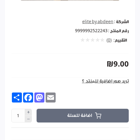
الشركة :
elite by abdeen
رقم المنتج :
9999992522243
التقييم:
(0)
₪9.00
تريد صور اضافية للمنتج ؟
Share
Facebook
Mastodon
Email
اضافة للسلة