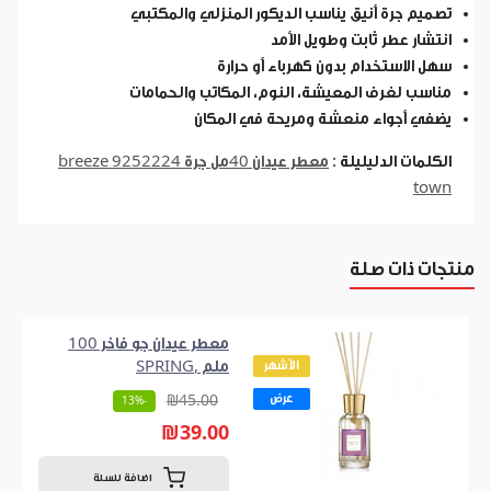
تصميم جرة أنيق يناسب الديكور المنزلي والمكتبي
انتشار عطر ثابت وطويل الأمد
سهل الاستخدام بدون كهرباء أو حرارة
مناسب لغرف المعيشة، النوم، المكاتب والحمامات
يضفي أجواء منعشة ومريحة في المكان
الكلمات الدليليلة :
معطر عيدان 40مل جرة 9252224 breeze
town
منتجات ذات صلة
معطر عيدان جو فاخر 100
الأشهر
ملم ,SPRING
عرض
₪45.00
-13%
₪39.00
اضافة للسلة