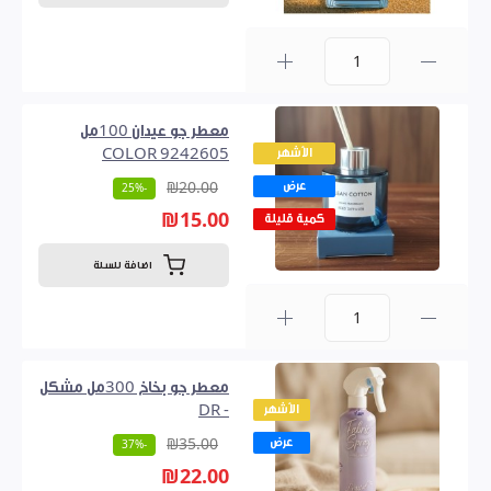
0
معطر جو عيدان 100مل
الأشهر
9242605 COLOR
عرض
₪20.00
-25%
₪15.00
كمية قليلة
اضافة للسلة
0
معطر جو بخاخ 300مل مشكل
الأشهر
- DR
عرض
₪35.00
-37%
₪22.00