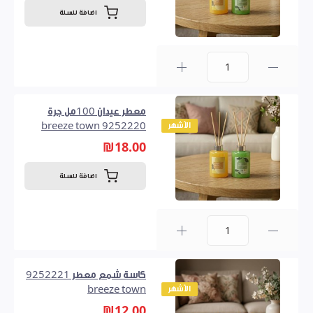
اضافة للسلة
0
معطر عيدان 100مل جرة
الأشهر
9252220 breeze town
₪18.00
اضافة للسلة
0
كاسة شمع معطر 9252221
الأشهر
breeze town
₪12.00