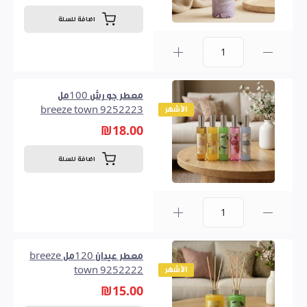
اضافة للسلة
0
معطر جو رش 100مل
الأشهر
9252223 breeze town
₪18.00
اضافة للسلة
0
معطر عيدان 120مل breeze
الأشهر
town 9252222
₪15.00