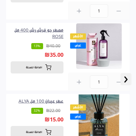
0
معطر جو فرش رش 400 مل
الأشهر
ROSE
عرض
₪40.00
-13%
₪35.00
اضافة للسلة
‹
0
عطر عيدان 100 مل ALYA
الأشهر
₪22.00
-32%
عرض
₪15.00
اضافة للسلة