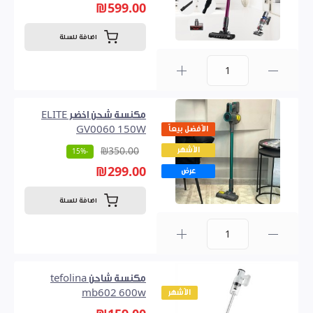
₪599.00
اضافة للسلة
0
مكنسة شحن اخضر ELITE
الأفضل بيعاً
GV0060 150W
الأشهر
₪350.00
-15%
₪299.00
عرض
اضافة للسلة
0
مكنسة شاحن tefolina
الأشهر
mb602 600w