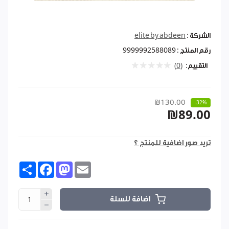
الشركة :
elite by abdeen
رقم المنتج :
9999992588089
التقييم:
(0)
₪130.00
-32%
₪89.00
تريد صور اضافية للمنتج ؟
Share
Facebook
Mastodon
Email
اضافة للسلة