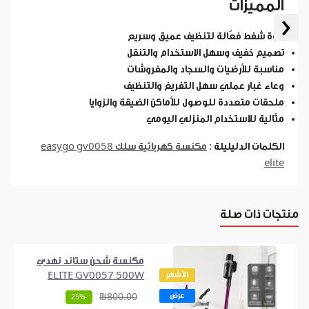
المميزات
‹
قوة شفط فعّالة لتنظيف عميق وسريع
تصميم خفيف وسهل الاستخدام والتنقل
مناسبة للأرضيات والسجاد والمفروشات
وعاء غبار عملي سهل التفريغ والتنظيف
ملحقات متعددة للوصول للأماكن الضيقة والزوايا
مثالية للاستخدام المنزلي اليومي
الكلمات الدليليلة :
مكنسة كهربائية سلك easygo gv0058
elite
منتجات ذات صلة
مكنسة شحن ستاند نهدي
الأشهر
ELITE GV0057 500W
عرض
₪800.00
-25%