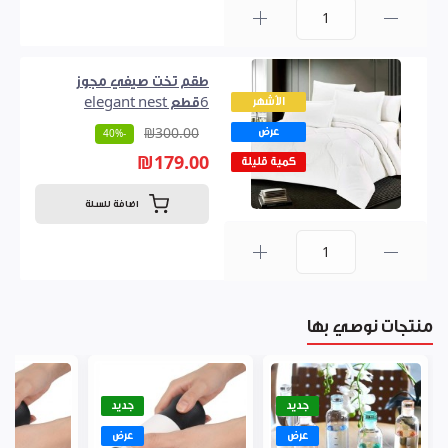
0
طقم تخت صيفي مجوز
الأشهر
6قطع elegant nest
عرض
₪300.00
-40%
₪179.00
كمية قليلة
اضافة للسلة
0
منتجات نوصي بها
جديد
جديد
عرض
عرض