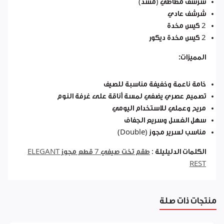
شرشف مطاطي (مشد)
شرشف عادي
2 كيس مخدة
2 كيس مخدة ديكور
المميزات:
خامة ناعمة وخفيفة مناسبة للصيف
تصميم عصري يضفي لمسة أناقة على غرفة النوم
مريح وعملي للاستخدام اليومي
سهل الغسل وسريع الجفاف
مناسب لسرير مجوز (Double)
الكلمات الدليليلة :
طقم تخت صيفي 7 قطع مجوز ELEGANT
REST
منتجات ذات صلة