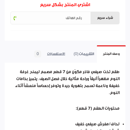
اشتري المنتج بشكل سريع
شراء سريع
التقييمات (0)
0
وصف المنتج
الاستفسارات
طقم تخت صيفي فاخر مكوّن من
7 قطع
مصمم ليمنح غرفة
النوم مظهراً أنيقاً وراحة مثالية خلال فصل الصيف. يتميز بخامات
خفيفة وناعمة تسمح بتهوية جيدة وتوفر إحساساً منعشاً أثناء
النوم.
محتويات الطقم (7 قطع):
لحاف/مفرش صيفي خفيف