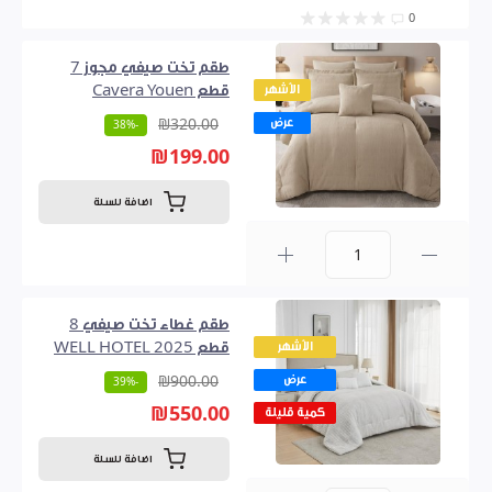
0
طقم تخت صيفي مجوز 7
الأشهر
قطع Cavera Youen
عرض
₪320.00
-38%
₪199.00
اضافة للسلة
0
طقم غطاء تخت صيفي 8
الأشهر
قطع WELL HOTEL 2025
عرض
₪900.00
-39%
₪550.00
كمية قليلة
اضافة للسلة