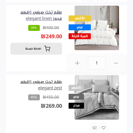
طقم تخت صيفي 6قطع
الأشهر
مجوز elegant linen
عرض
₪400.00
-38%
₪249.00
كمية قليلة
اضافة للسلة
0
طقم تحت صيفي 6قطع
الأشهر
elegant zest
عرض
₪450.00
-40%
₪269.00
مباع