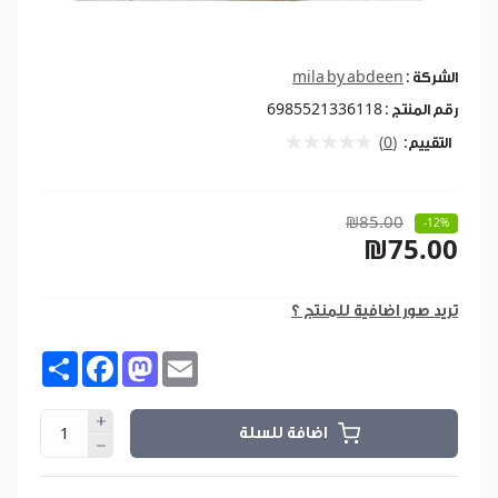
الشركة :
mila by abdeen
رقم المنتج :
6985521336118
التقييم:
(0)
₪85.00
-12%
₪75.00
تريد صور اضافية للمنتج ؟
Share
Facebook
Mastodon
Email
اضافة للسلة