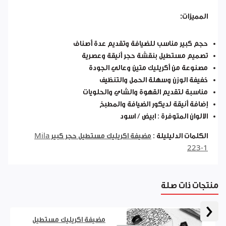
المميزات:
حجم كبير مناسب للضيافة وتقديم عدة أصناف
تصميم مستطيل بنقشة حجر أنيقة وعصرية
مصنوعة من أكريليك متين وعالي الجودة
خفيفة الوزن وسهلة الحمل والتنظيف
مناسبة لتقديم القهوة والشاي والحلويات
إضافة أنيقة لديكور الضيافة والمطبخ
الالوان المتوفرة : ابيض / اسود
الكلمات الدليليلة :
مضيفة اكريليك مستطيل حجر كبير Mila
223-1
منتجات ذات صلة
‹
مضيفة اكريليك مستطيل