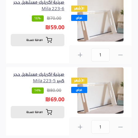
صينية اكريليك مستطيل حجر
الأشهر
Mila 223-6
عرض
₪70.00
-16%
₪59.00
اضافة للسلة
0
صينية اكريليك مستطيل حجر
الأشهر
كبير Mila 223-5
عرض
₪80.00
-14%
₪69.00
اضافة للسلة
0