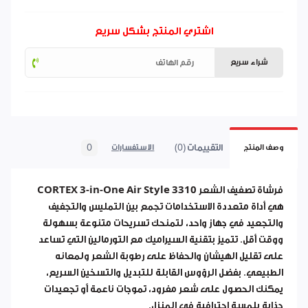
اشتري المنتج بشكل سريع
شراء سريع
التقييمات (0)
0
وصف المنتج
الاستفسارات
فرشاة تصفيف الشعر
CORTEX 3-in-One Air Style 3310
هي أداة متعددة الاستخدامات تجمع بين التمليس والتجفيف
والتجعيد في جهاز واحد، لتمنحك تسريحات متنوعة بسهولة
ووقت أقل. تتميز بتقنية السيراميك مع التورمالين التي تساعد
على تقليل الهيشان والحفاظ على رطوبة الشعر ولمعانه
الطبيعي. بفضل الرؤوس القابلة للتبديل والتسخين السريع،
يمكنك الحصول على شعر مفرود، تموجات ناعمة أو تجعيدات
جذابة بلمسة احترافية في المنزل.