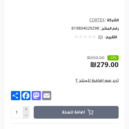
الشركة :
CORTEX
رقم المنتج :
819804029298
التقييم:
(0)
₪350.00
-20%
₪279.00
تريد صور اضافية للمنتج ؟
Share
Facebook
Mastodon
Email
اضافة للسلة