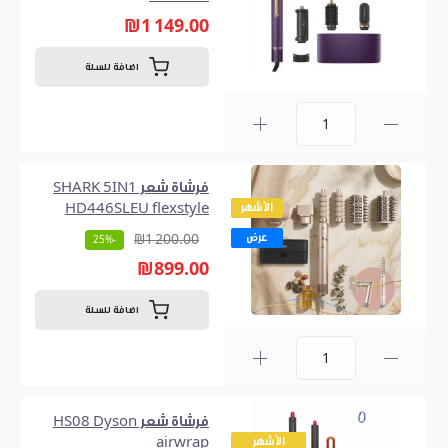
₪1 149.00
اضافة للسلة
0
فرشاة شعر SHARK 5IN1
الأشهر
HD446SLEU flexstyle
عرض
₪1 200.00
-25%
₪899.00
اضافة للسلة
0
فرشاة شعر HS08 Dyson
الأشهر
airwrap