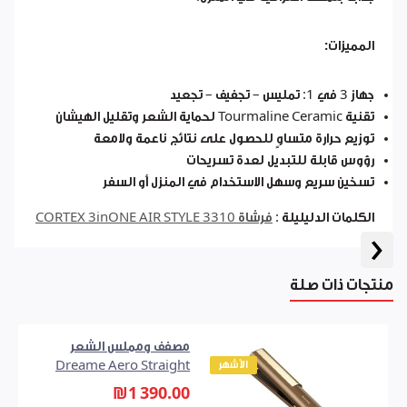
المميزات:
جهاز 3 في 1: تمليس – تجفيف – تجعيد
تقنية Tourmaline Ceramic لحماية الشعر وتقليل الهيشان
توزيع حرارة متساوٍ للحصول على نتائج ناعمة ولامعة
رؤوس قابلة للتبديل لعدة تسريحات
تسخين سريع وسهل الاستخدام في المنزل أو السفر
الكلمات الدليليلة :
فرشاة CORTEX 3inONE AIR STYLE 3310
‹
منتجات ذات صلة
مصفف ومملس الشعر
الأشهر
Dreame Aero Straight
₪1 390.00