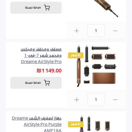
اضافة للسلة
0
مصفف ومجفف ومملس
الأشهر
ومجعد شعر 7-في-1
Dreame AirStyle Pro
₪1 149.00
اضافة للسلة
0
جهاز تصفيف الشعر Dreame
الأشهر
AirStyle Pro Purple
AMF18A