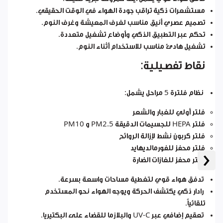
مستشعرات ذكية تراقب جودة الهواء في الوقت الحقيقي.
تصميم عصري أنيق مناسب لغرف المعيشة وغرف النوم.
تحكم عبر التطبيق الذكي وأوضاع تشغيل متعددة.
تشغيل هادئ مناسب للاستخدام أثناء النوم.
نقاط تفصيلية:
نظام فلترة 5 مراحل يشمل:
فلتر أولي للغبار والشعر
فلتر HEPA للجسيمات الدقيقة PM2.5 و PM10
فلتر كربون نشط لإزالة الروائح
فلتر محفز للفورمالديهايد
‹
فلتر محفز للغازات الضارة
تدفق هواء قوي لتغطية مساحات واسعة بسرعة.
رادار ذكي يكتشف الحركة ويوجه الهواء نحو المستخدم
تلقائياً.
تعقيم إضافي عبر UV-C والبلازما للقضاء على البكتيريا.