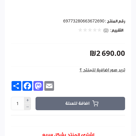
رقم المنتج :
69773280663672690
التقييم:
(0)
₪2 690.00
تريد صور اضافية للمنتج ؟
Share
Facebook
Mastodon
Email
اضافة للسلة
اشتري المنتج بشكل سريع