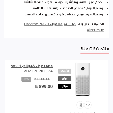
تحكم عبر الهاتف ومؤشرات جودة الهواء على الشاشة.
وضع النوم منخفض الضوضاء واستهلاك الطاقة.
وضع التبريد يمنح إحساس هواء منعش بجانب التنقية.
الكلمات الدليليلة :
جهاز تنقية الهواء Dreame PM20
AirPursue
منتجات ذات صلة
مطهر هواء كهربائي smart
الأشهر
ai MI PURIFIER 4
عرض
₪1 100.00
-18%
₪899.00
مباع