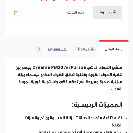
شراء سريع
التقييمات (0)
0
وصف المنتج
الاستفسارات
منقّي الهواء الذكي
Dreame PM20 AirPursue
يجمع بين
تنقية الهواء القوية وتقنية تدفق الهواء الذكي ليمنحك بيئة
منزلية صحية ومريحة مع تحكم ذكي واستجابة فورية لجودة
الهواء.
المميزات الرئيسية:
نظام تنقية متعدد الطبقات لإزالة الغبار والروائح والغازات
الضارة.
تدفق هواء قوي يعمل أيضاً كمروحة تبريد لطيفة.