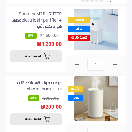
0
Smart ai MI PURIFIER
الأشهر
electric air purifier 4مطهر
هواء كهربائي
عرض
₪1 600.00
-19%
كمية قليلة
₪1 299.00
اضافة للسلة
0
مرطب هواء كهربائي 2لت
الأشهر
xiaomi hum 2 lite
عرض
₪350.00
-40%
₪209.00
اضافة للسلة