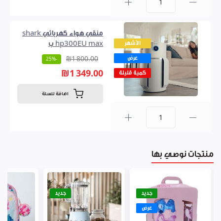
0
منقي هواء كهربائي shark
الأشهر
hp300EU max ب
عرض
₪1 800.00
-25%
₪1 349.00
كمية قليلة
اضافة للسلة
0
منتجات نوصي بها
جديد
جديد
عرض