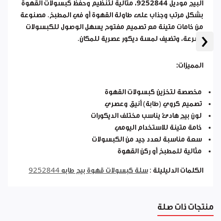
البيج
موديل
9252844
، مثالية لتنظيم وحفظ كبسولات القهوة
بشكل مرتب وجذاب على طاولة القهوة أو في المطبخ. مصنوعة
من خامات متينة مع تصميم مفتوح يسهل الوصول للكبسولات
‹
بسرعة، وتضيف لمسة ديكور عصرية للمكان.
المميزات:
مخصصة لتخزين كبسولات القهوة
تصميم كروي (طابة) أنيق وعصري
لون بيج هادئ يناسب مختلف الديكورات
خامة متينة للاستخدام اليومي
سعة مناسبة لعدد جيد من الكبسولات
مثالية للمطبخ أو ركن القهوة
الكلمات الدليليلة :
سلة كبسولات قهوة بيج طابه 9252844
منتجات ذات صلة