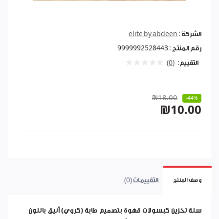
الشركة :
elite by abdeen
رقم المنتج :
9999992528443
التقييم:
(0)
₪18.00
-44%
₪10.00
التقييمات (0)
وصف المنتج
سلة تخزين كبسولات قهوة بتصميم
طابة (كروي)
أنيق باللون