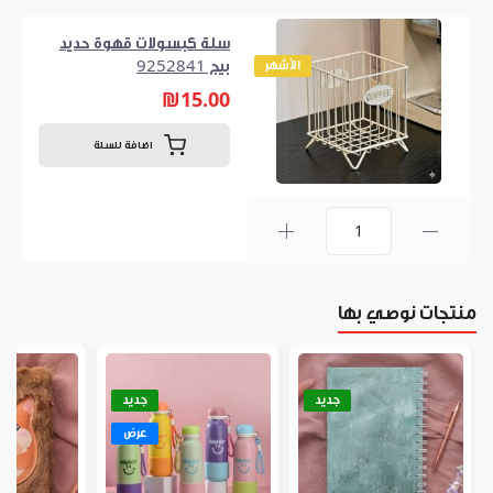
سلة كبسولات قهوة حديد
الأشهر
بيج 9252841
₪15.00
اضافة للسلة
0
منتجات نوصي بها
جديد
جديد
عرض