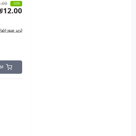
.00
-50%
₪12.00
تريد صور اضا
اض