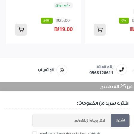
في المخزن
₪25.00
-24%
-0%
₪19.00
₪
رقم الهاتف
الواتس اب
0568126611
منتج
اشترك لمزيد من الخصومات:
اشترك
لقد قرأت
سياسة الخصوصية
وأوافق على الشروط