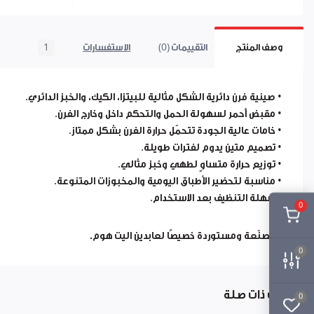
وصف المنتج
التقييمات (0)
الاستفسارات
1
• صينية فرن
دائرية الشكل
مثالية للبيتزا، الكيك، والخبز الدائري.
•
مقبض أحمر
لسهولة الحمل والتحكم داخل وخارج الفرن.
• خامات عالية الجودة تتحمّل حرارة الفرن بشكل ممتاز.
• تصميم متين يدوم لفترات طويلة.
• توزيع حرارة متساوٍ لطهي وخبز مثالي.
• مناسبة لتحضير الأطباق اليومية والمخبوزات المتنوعة.
• سهلة التنظيف بعد الاستخدام.
0
•
مصنّعة ومستوردة خصيصًا لعابدين اليت هوم.
0
منتجات ذات صلة
0