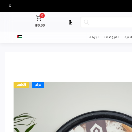
X
0
₪0.00
سية
العروضات
الجملة
عرض
الأشهر