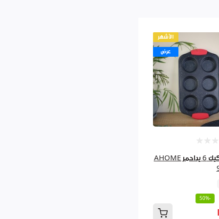
الأشهر
عرض
قالب كب كيك 6 يداحمر AHOME
-50%