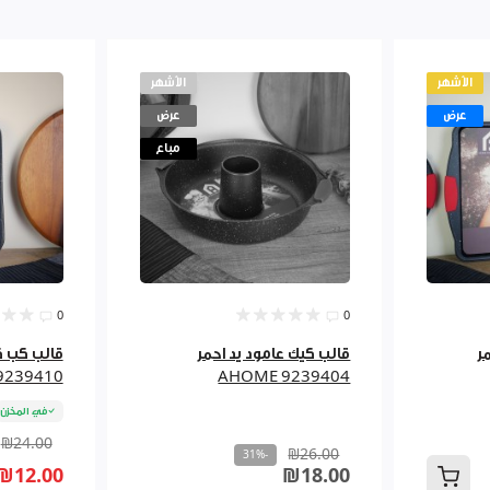
الأشهر
الأشهر
عرض
عرض
مباع
0
0
حمر
قالب كيك عامود يد احمر
9239410
AHOME 9239404
في المخزن
₪24.00
₪26.00
-31%
₪12.00
₪18.00