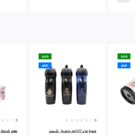
جديد
جديد
عرض
عرض
0
0
مطرة ماء 600مل رياضية - شمس