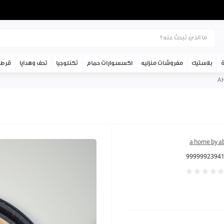
ة
بلاستيك
مفروشات منزليه
اكسسوارات حمام
تكنلوجيا
تحف وهدايا
قرطا
a home by a
9999992394