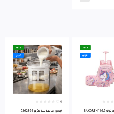
جديد
جديد
عرض
عرض
0
طقم شنطة كرتونة 16.5" BAKORTH
تبرويل صانعة لبنة دائري 9262864