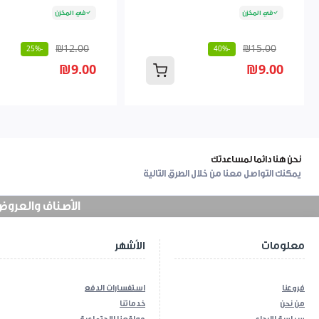
في المخزن
في المخزن
₪12.00
₪15.00
-25%
-40%
₪9.00
₪9.00
نحن هنا دائما لمساعدتك
يمكنك التواصل معنا من خلال الطرق التالية
الأصناف والعروض في
معلومات
الأشهر
فروعنا
استفسارات الدفع
من نحن
خدماتنا