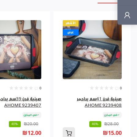
الأشهر
عرض
0
0
صينية فرن 41سم يداحمر
صينية فرن 39سم يدا
AHOME 9239407
AHOME 9239408
في المخزن
في المخزن
₪20.00
₪28.00
-40%
-46%
₪12.00
₪15.00