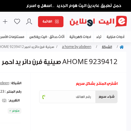
حمل تطبيق عابدين اليت هوم الجديد
اسهل و اسرع
...
القائمة
أدوات منزلية
ترند
ادوات كهربائية
أثاث حدائق - اليت ريلاكس
مستلزمات الأسر
الشركة
a home by abdeen
صينية فرن دائر يد احمر AHOME 9239412
صينية فرن دائر يد احمر AHOME 9239412
اشتري المنتج بشكل سريع
الشركة :
bdeen
رقم المنتج :
123
شراء سريع
التقييم:
(0)
متوفر