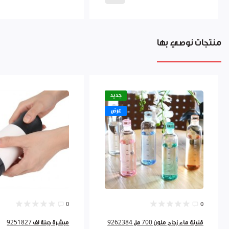
منتجات نوصي بها
جديد
عرض
0
0
قنينة ماء زجاج ملون 700 مل 9262384
مبشرة جبنة لف 9251827