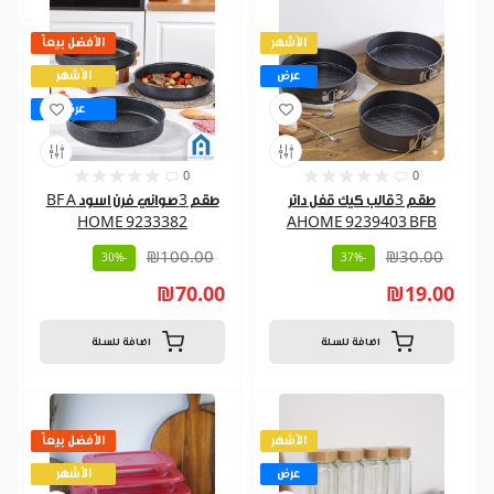
الأشهر
الأفضل بيعاً
عرض
الأشهر
عرض
0
0
طقم 3قالب كيك قفل دائر
طقم 3صواني فرن اسود BF A
HOME 9233382
AHOME 9239403 BFB
₪100.00
₪30.00
-30%
-37%
₪70.00
₪19.00
اضافة للسلة
اضافة للسلة
الأشهر
الأفضل بيعاً
عرض
الأشهر