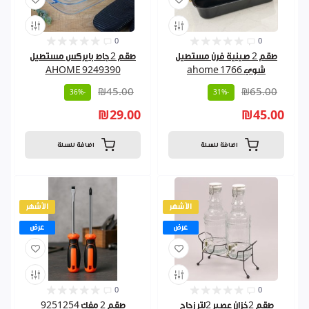
0
0
طقم 2 صينية فرن مستطيل
طقم 2 جاط بايركس مستطيل
شوي 1766 ahome
AHOME 9249390
₪45.00
₪65.00
-36%
-31%
₪29.00
₪45.00
اضافة للسلة
اضافة للسلة
الأشهر
الأشهر
عرض
عرض
0
0
طقم 2خزان عصير 2لتر زجاج
طقم 2 مفك 9251254