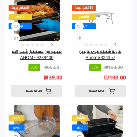
الأفضل بيعاً
الأفضل بيعاً
الأشهر
الأشهر
عرض
عرض
0
0
طاولة شنطة طوي عابدين
صينية فرن مستطيل شبك كبير
AHOME 9239400
Ahome 324357
₪60.00
₪150.00
-35%
-33%
₪39.00
₪100.00
اضافة للسلة
اضافة للسلة
الأشهر
الأشهر
عرض
عرض