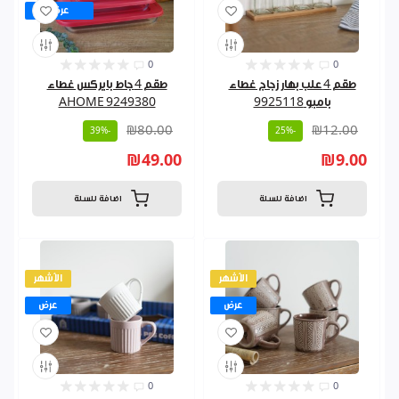
عرض
0
0
طقم 4 علب بهار زجاج غطاء
طقم 4 جاط بايركس غطاء
بامبو 9925118
AHOME 9249380
₪80.00
₪12.00
-39%
-25%
₪49.00
₪9.00
اضافة للسلة
اضافة للسلة
الأشهر
الأشهر
عرض
عرض
0
0