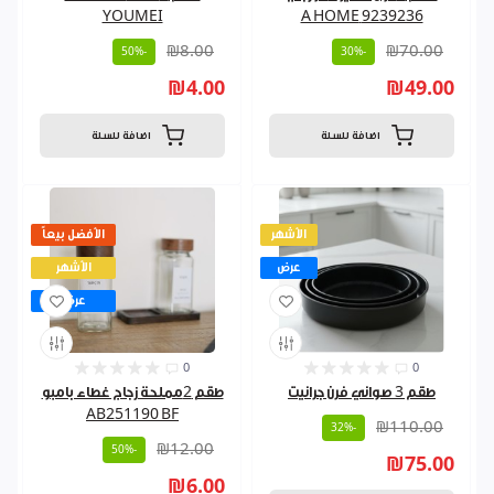
YOUMEI
9239236 A HOME
₪8.00
₪70.00
-50%
-30%
₪4.00
₪49.00
اضافة للسلة
اضافة للسلة
الأشهر
الأفضل بيعاً
عرض
الأشهر
عرض
0
0
طقم 3 صواني فرن جرانيت
طقم 2مملحة زجاج غطاء بامبو
AB251190 BF
₪110.00
-32%
₪12.00
-50%
₪75.00
₪6.00