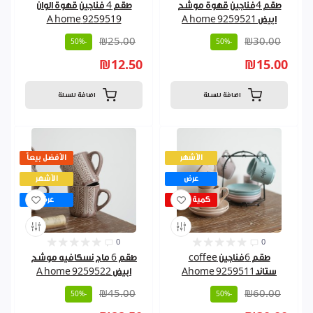
طقم 4فناجين قهوة موشح
طقم 4 فناجين قهوة الوان
ابيض 9259521 A home
9259519 A home
₪25.00
₪30.00
-50%
-50%
₪12.50
₪15.00
اضافة للسلة
اضافة للسلة
الأشهر
الأفضل بيعاً
عرض
الأشهر
كمية قليلة
عرض
0
0
طقم 6فناجين coffee
طقم 6 ماج نسكافيه موشح
ستاند9259511 Ahome
ابيض 9259522 A home
₪45.00
₪60.00
-50%
-50%