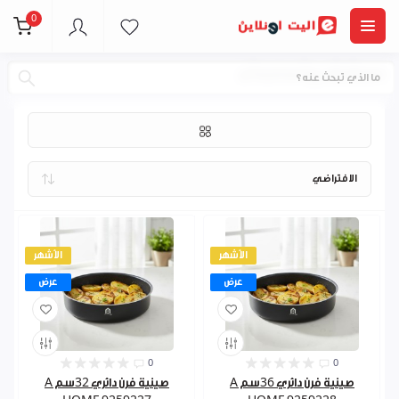
0
a home by abdeen
الأشهر
الأشهر
عرض
عرض
0
0
صينية فرن دائري 36سم A
صينية فرن دائري 32سم A