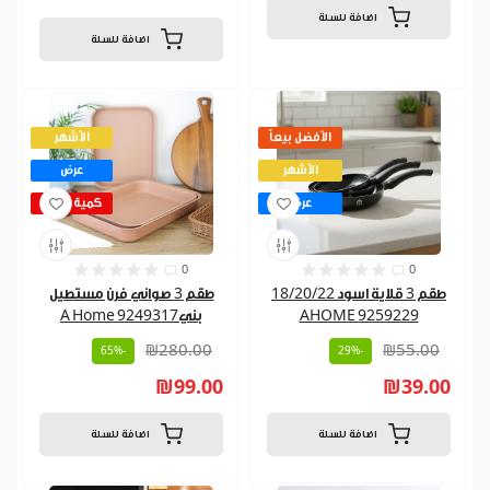
اضافة للسلة
اضافة للسلة
الأفضل بيعاً
الأشهر
الأشهر
عرض
عرض
كمية قليلة
0
0
طقم 3 قلاية اسود 18/20/22
طقم 3 صواني فرن مستطيل
AHOME 9259229
بنيA Home 9249317
₪280.00
₪55.00
-65%
-29%
₪99.00
₪39.00
اضافة للسلة
اضافة للسلة