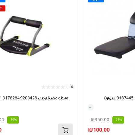
كم
0
ت
ماكنة معدة ارضي 9203428 9178284 916821
00
₪350.00
-50%
-71%
0
₪100.00