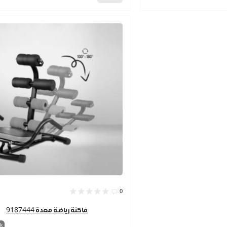
0
ماكنة رياضة معدة 9187444
k