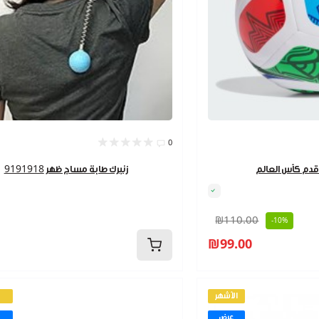
0
زنبرك طابة مساج ظهر 9191918
₪110.00
-10%
₪99.00
الأشهر
عرض