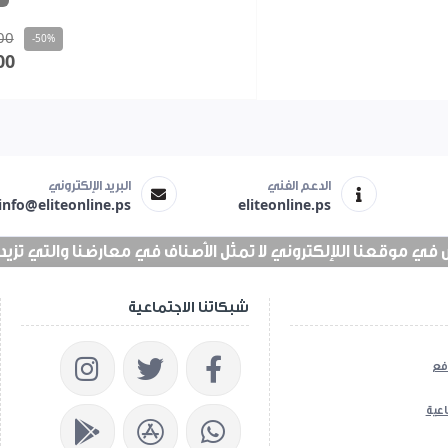
00
-50%
00
الدعم الفني
البريد الإلكتروني
info@eliteonline.ps
eliteonline.ps
 موقعنا اللإلكتروني لا تمثل الأصناف في معارضنا والتي تزيد عن 25 الف 
شبكاتنا الاجتماعية
فع
اعية