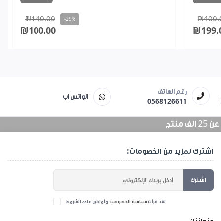
₪140.00
₪400.
-29%
₪100.00
₪199.
رقم الهاتف
الواتس اب
0568126611
منتج
اشترك لمزيد من الخصومات:
اشترك
لقد قرأت
سياسة الخصوصية
وأوافق على الشروط