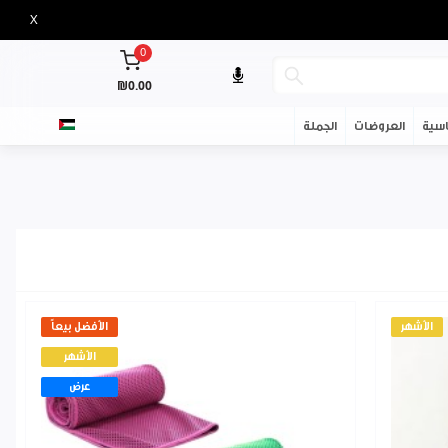
X
0
₪0.00
سية
العروضات
الجملة
الأشهر
الأفضل بيعاً
الأشهر
عرض