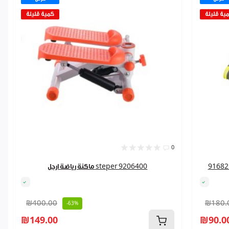
ية قليلة
كمية قليلة
0
ماكنة رياضة ارجل steper 9206400
₪400.00
₪180.
-63%
₪149.00
₪90.0