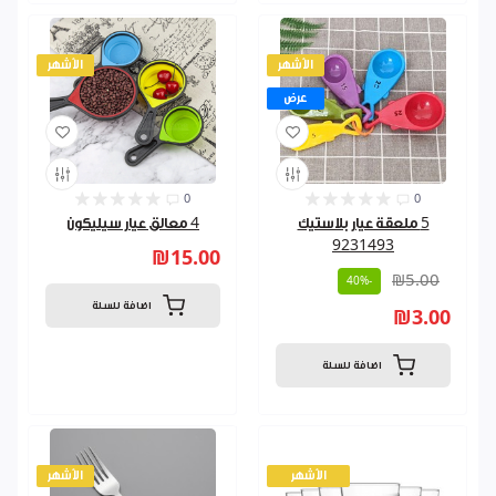
الأشهر
الأشهر
عرض
0
0
5 ملعقة عيار بلاستيك
4 معالق عيار سيليكون
9231493
₪15.00
₪5.00
-40%
اضافة للسلة
₪3.00
اضافة للسلة
الأشهر
الأشهر