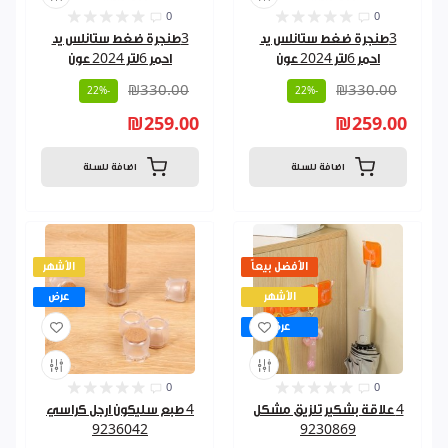
0
0
3طنجرة ضغط ستانلس يد
3طنجرة ضغط ستانلس يد
احمر 6لتر 2024 عون
احمر 6لتر 2024 عون
₪330.00
₪330.00
-22%
-22%
₪259.00
₪259.00
اضافة للسلة
اضافة للسلة
الأفضل بيعاً
الأشهر
الأشهر
عرض
عرض
0
0
4 علاقة بشكير تلزيق مشكل
4 طبع سليكون ارجل كراسي
9236042
9230869