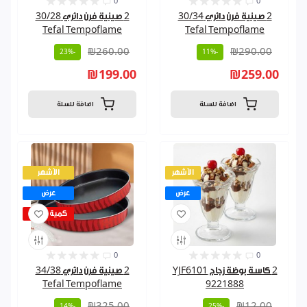
0
0
2 صينية فرن دائري 30/34
2 صينية فرن دائري 30/28
Tefal Tempoflame
Tefal Tempoflame
₪260.00
₪290.00
-23%
-11%
₪199.00
₪259.00
اضافة للسلة
اضافة للسلة
الأشهر
الأشهر
عرض
عرض
كمية قليلة
0
0
2 كاسة بوظة زجاج YJF6101
2 صينية فرن دائري 34/38
Tefal Tempoflame
9221888
₪325.00
₪12.00
-14%
-25%