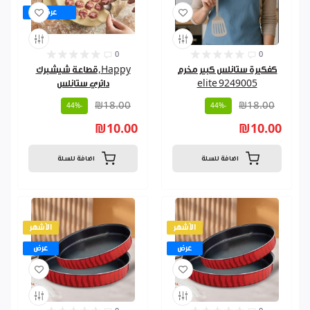
عرض
0
0
كفكيرة ستانلس كبير مخرم
Happy,قطاعة شيشبرك
elite 9249005
دائري ستانلس
₪18.00
₪18.00
-44%
-44%
₪10.00
₪10.00
اضافة للسلة
اضافة للسلة
الأشهر
الأشهر
عرض
عرض