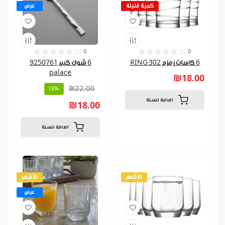
كمية قليلة
عرض
0
0
6 كاسات زمزم 302 RING
6 شوك كبير 9250761
palace
₪18.00
₪22.00
-18%
اضافة للسلة
₪18.00
اضافة للسلة
الأشهر
الأشهر
عرض