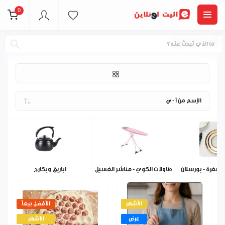
0
أدوات منزلية
 سفرة - بورسلان
طاولات الكوي - مناشر الغسيل
اباريق وبكارج
الأشهر
الأفضل بيعاً
عرض
الأشهر