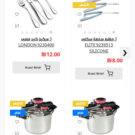
الأشهر
0
0
3 ملقط سلطة سكني
3 سكين كبير فضي
9230400 LONDON
9239513 ELITE
‹
SILICONE
₪12.00
₪8.00
اضافة للسلة
اضافة للسلة
الأشهر
الأشهر
عرض
عرض