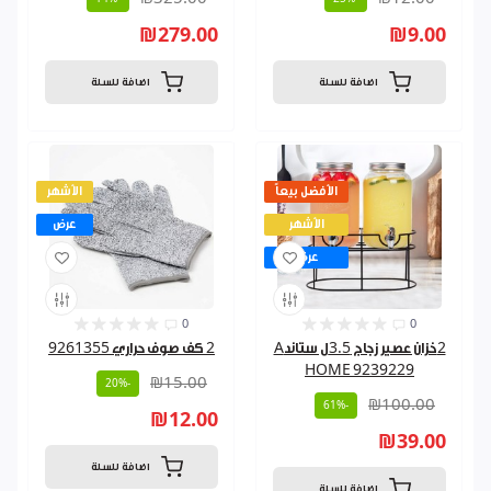
₪279.00
₪9.00
اضافة للسلة
اضافة للسلة
الأفضل بيعاً
الأشهر
الأشهر
عرض
عرض
0
0
2خزان عصير زجاج 3.5ل ستاندA
2 كف صوف حراري 9261355
HOME 9239229
₪15.00
-20%
₪100.00
-61%
₪12.00
₪39.00
اضافة للسلة
اضافة للسلة