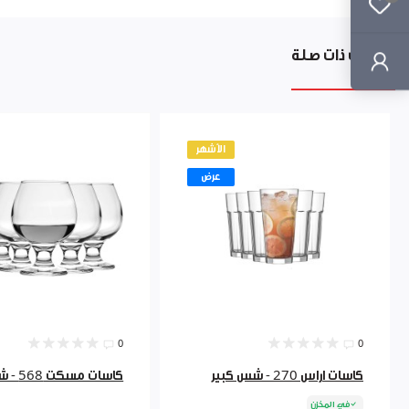
منتجات ذات صلة
الأشهر
عرض
0
0
كاسات اراس 270 - شس كبير
كاسات مسكت 568 - شس
في المخزن