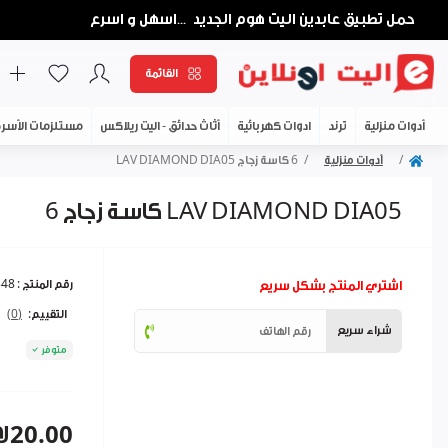
حمل تطبيق عابدين اليت هوم الجديد
اسهل و اسرع
...
القائمة
أدوات منزلية
ترند
ادوات كهربائية
أثاث حدائق - اليت ريلاكس
مستلزمات الأسر
أدوات منزلية
6 كاسة زجاج LAV DIAMOND DIA05
6 كاسة زجاج LAV DIAMOND DIA05
اشتري المنتج بشكل سريع
رقم المنتج :
348
التقييم:
(0)
شراء سريع
متوفر
₪20.00