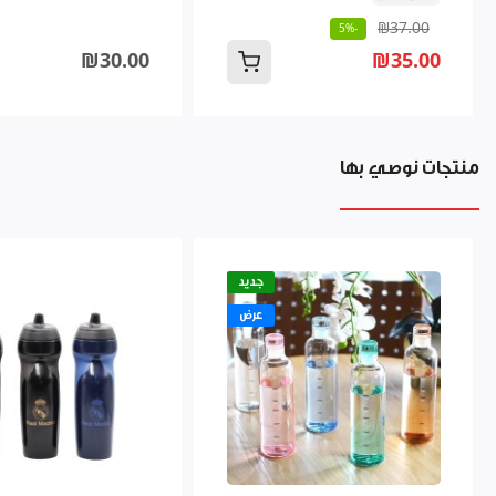
₪37.00
-5%
₪30.00
₪35.00
منتجات نوصي بها
جديد
عرض