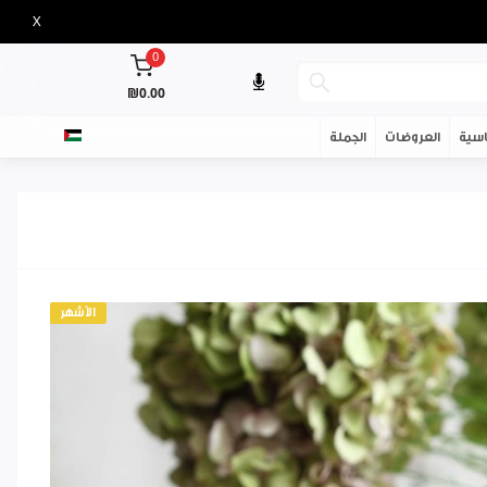
X
0
₪0.00
سية
العروضات
الجملة
الأشهر