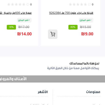
0
0
قنينة ماء زجاج ملون 700 مل 9262384
مطرة ماء 600مل رياضية - شمس
في المخزن
في المخزن
₪17.00
₪15.00
-18%
-40%
₪14.00
₪9.00
نحن هنا دائما لمساعدتك
يمكنك التواصل معنا من خلال الطرق التالية
الأصناف والعروض في
معلومات
الأشهر