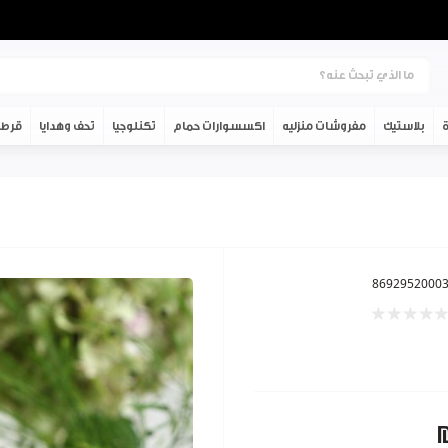
ة
بلاستيك
مفروشات منزليه
اكسسوارات حمام
تكنلوجيا
تحف وهدايا
قرطا
8692952000