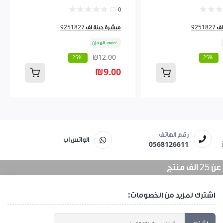
0
9251
مبشرة جبنة لف 9251827
في المخزن
₪12.00
-25%
-25%
₪9.00
رقم الهاتف
الواتس اب
0568126611
منتج
اشترك لمزيد من الخصومات: