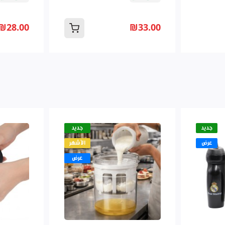
₪28.00
₪33.00
جديد
جديد
عرض
الأشهر
عرض