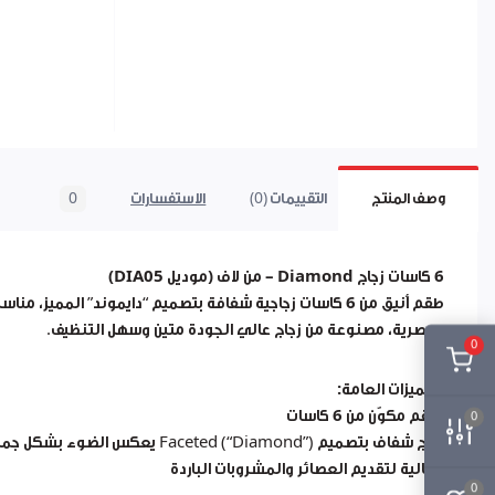
وصف المنتج
التقييمات (0)
الاستفسارات
0
6 كاسات زجاج Diamond – من لاف (موديل DIA05)
طقم أنيق من
6 كاسات زجاجية شفافة
بتصميم “دايموند” المميز، مناس
وعصرية، مصنوعة من
زجاج عالي الجودة
متين وسهل التنظيف.
0
المميزات العامة:
طقم مكوّن من
6 كاسات
0
زجاج شفاف
بتصميم Faceted (“Diamond”) يعكس الضوء بشكل جميل
مثالية لتقديم العصائر والمشروبات الباردة
0