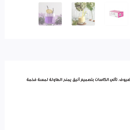
لضيوف. تأتي الكاسات بتصميم أنيق يمنح الطاولة لمسة فخمة