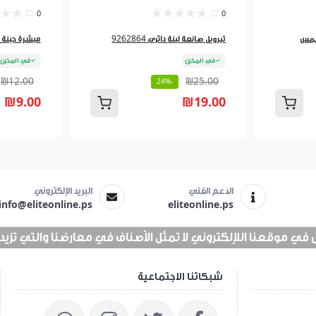
0
0
تبرويل صانعة لبنة دائري 9262864
مبشرة جبنة لف 827
في المخزن
في المخزن
₪12.00
₪25.00
-24%
₪9.00
₪19.00
الدعم الفني
البريد الإلكتروني
info@eliteonline.ps
eliteonline.ps
 موقعنا اللإلكتروني لا تمثل الأصناف في معارضنا والتي تزيد عن 25 الف 
شبكاتنا الاجتماعية