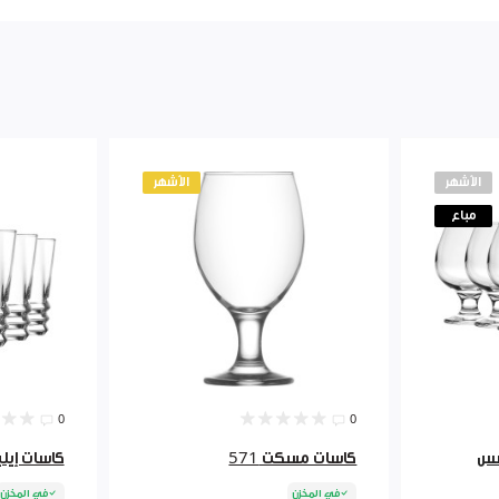
الأشهر
الأشهر
مباع
0
0
كاسات مسكت 571
كاسات إيليجا
في المخزن
في المخزن