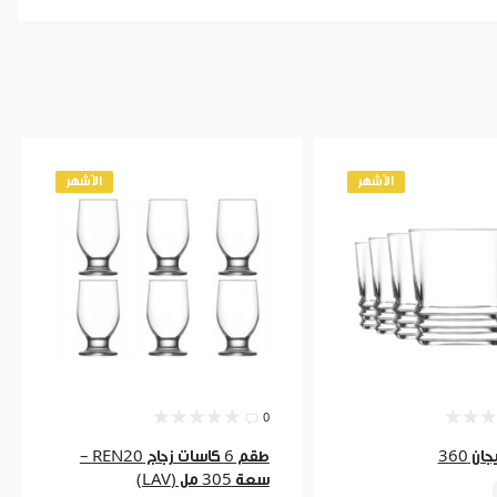
الأشهر
الأشهر
0
ن 360
طقم 6 كاسات زجاج REN20 –
سعة 305 مل (LAV)