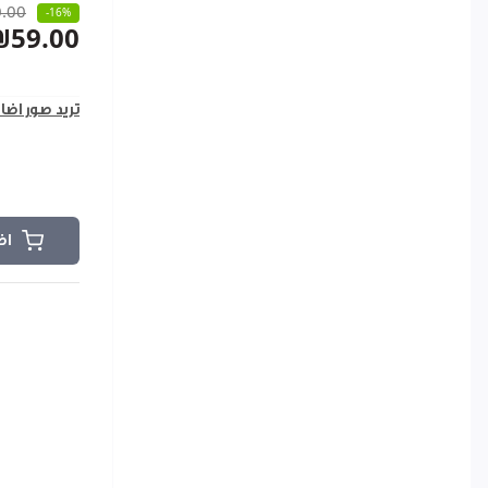
.00
-16%
₪59.00
تريد صور اضا
اض