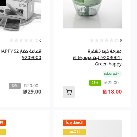
0
0
مفرمة خيط 3شفرة
قطاعة خضار  S2
,9209001االيت جرين ,elite
9209000
Green happy
في المخزن
₪25.00
-28%
₪50.00
-42%
₪29.00
₪18.00
الأفضل بيعاً
ال
الأشهر