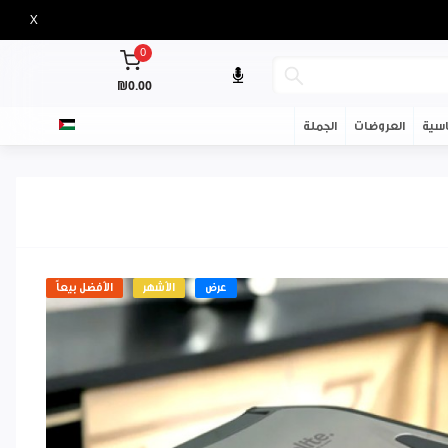
X
0
₪0.00
سية
العروضات
الجملة
عرض
الأشهر
الأفضل بيعاً