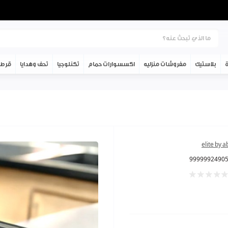
ة
بلاستيك
مفروشات منزليه
اكسسوارات حمام
تكنلوجيا
تحف وهدايا
قرطا
elite by 
9999992490