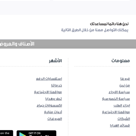
نحن هنا دائما لمساعدتك
يمكنك التواصل معنا من خلال الطرق التالية
الأصناف والعروض في
معلومات
الأشهر
فروعنا
استفسارات الدفع
من نحن
خدماتنا
سياسة الارجاع
مواقعنا الاجتماعية
سياسة الخصوصية
تحف وهدايا
إرجاع الطلب
اكسسوارات حمام
مواقعنا الاجتماعية
أدوات منزلية
الشركات
العروضات
قسائم الهدايا
ios App
Android App