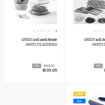
0
قطاعة خضار كبير GREEN
مفرمة كبس كبير GREEN
HAPPY P5 9209004
HAPPY 
₪60.00
-35%
-18%
₪39.00
الأشهر
عرض