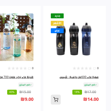
جديد
الأشهر
عرض
0
0
مطرة ماء 600مل رياضية - شمس
قنينة ماء زجاج ملون 700 مل 9262384
في المخزن
في المخزن
₪15.00
₪17.00
-40%
-18%
₪9.00
₪14.00