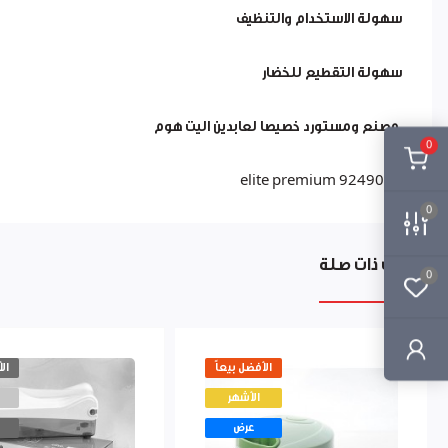
سهولة الاستخدام والتنظيف
سهولة التقطيع للخضار
مصنع ومستورد خصيصا لعابدين اليت هوم
0
elite premium 9249050
0
منتجات ذات صلة
0
الأفضل بيعاً
ال
الأشهر
عرض