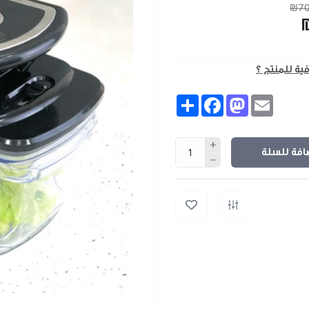
₪70
فية للمنتج ؟
Share
Facebook
Mastodon
Email
افة للسلة