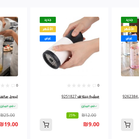
جديد
جديد
الأشهر
الأشهر
عرض
عرض
0
0
مبشرة جبنة لف 9251827
تبرويل صانعة لبن
في المخزن
في المخزن
₪25.00
₪12.00
-25%
₪19.00
₪9.00