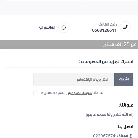
رقم الهاتف
الواتس اب
0568126611
منتج
اشترك لمزيد من الخصومات:
اشترك
لقد قرأت
سياسة الخصوصية
وأوافق على الشروط
عنواننا:
رام الله شارع يافا مجمع عابدين
اتصل بنا:
الهاتف :022967674