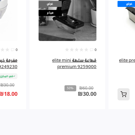
عرض
عرض
مباع
0
0
elite prem st
قطاعة سلطة elite mini
9249230
premium 9259000
في المخزن
₪30.00
₪60.00
-50%
₪18.00
₪30.00