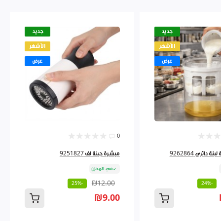
جديد
جديد
الأشهر
الأشهر
عرض
عرض
0
ة دائري 9262864
مبشرة جبنة لف 9251827
في المخزن
₪12.00
-25%
-24%
₪9.00