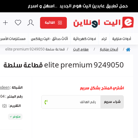
حمل تطبيق عابدين اليت هوم الجديد
اسهل و اسرع
...
القائمة
أدوات منزلية
ترند
ادوات كهربائية
أثاث حدائق - اليت ريلاكس
مستلزمات الأسر
أدوات منزلية
مفارم اليت
قطاعة سلطة elite premium 9249050
قطاعة سلطة elite premium 9249050
اشتري المنتج بشكل سريع
الشركة :
abdeen
رقم المنتج :
504
شراء سريع
التقييم:
(0)
متوفر