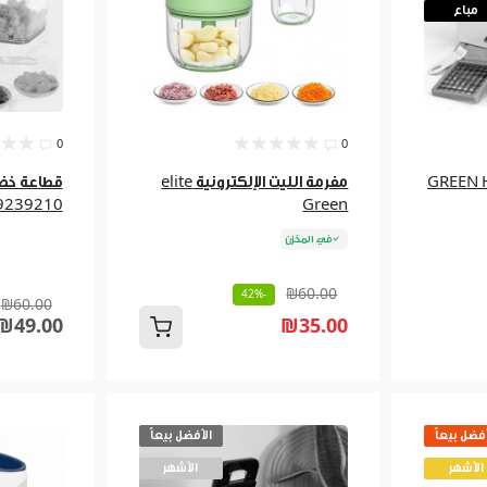
مباع
0
0
GREEN HAPPY
مفرمة الليت الإلكترونية elite
9239210
Green
في المخزن
₪60.00
-42%
₪60.00
₪49.00
₪35.00
أفضل بيعاً
الأفضل بيعاً
الأشهر
الأشهر