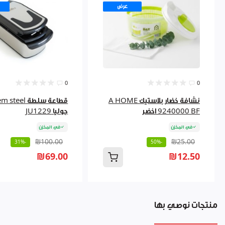
عرض
0
0
نشافة خضار بلاستيك A HOME
قطاعة سلطة eel
9240000 BF اخضر
جوليا JU1229
في المخزن
في المخزن
₪100.00
₪25.00
-31%
-50%
₪69.00
₪12.50
منتجات نوصي بها