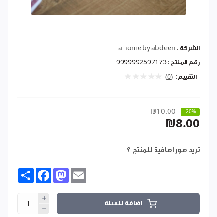
الشركة :
a home by abdeen
رقم المنتج :
9999992597173
التقييم:
(0)
₪10.00
-20%
₪8.00
تريد صور اضافية للمنتج ؟
Share
Facebook
Mastodon
Email
اضافة للسلة