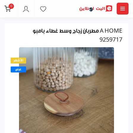
0
مطربان زجاج وسط غطاء بامبو A HOME
9259717
الأشهر
عرض