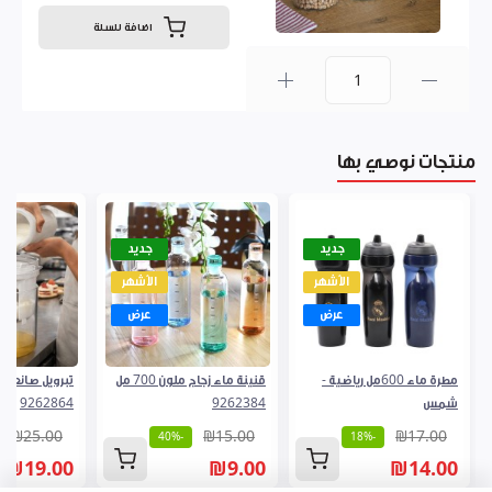
اضافة للسلة
0
منتجات نوصي بها
جديد
جديد
الأشهر
الأشهر
عرض
عرض
مطرة ماء 600مل رياضية -
قنينة ماء زجاج ملون 700 مل
تبرويل صانعة ل
شمس
9262384
9262864
₪25.00
₪15.00
₪17.00
-40%
-18%
₪19.00
₪9.00
₪14.00