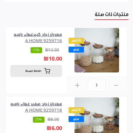
منتجات ذات صلة
مطربان زجاج كبيرغطاء بامبو
الأشهر
A HOME 9259716
عرض
₪12.00
-17%
₪10.00
اضافة للسلة
0
مطربان زجاج صغير غطاء بامبو
الأشهر
A HOME 9259718
عرض
₪8.00
-25%
₪6.00