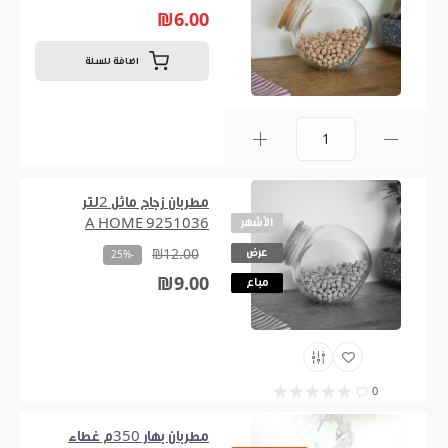
₪6.00
اضافة للسلة
0
مطربان زجاج مائل 2لتر
الأشهر
9251036 A HOME
عرض
₪12.00
-25%
₪9.00
مباع
0
مطربان بهار 350م غطاء