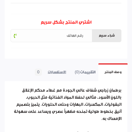
اشتري المنتج بشكل سريع
شراء سريع
التقييمات (0)
0
وصف المنتج
الاستفسارات
برطمان زجاجي شفاف عالي الجودة مع غطاء محكم الإغلاق
باللون الأسود، مثالي لحفظ المواد الغذائية مثل الحبوب،
البقوليات، المكسرات، البهارات وحتى الحلويات. يتميز بتصميم
أنيق بخطوط طولية تمنحه مظهراً عصري ويساعد على سهولة
الإمساك به.