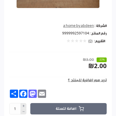
الشركة :
a home by abdeen
رقم المنتج :
9999992597104
التقييم:
(0)
₪3.00
-33%
₪2.00
تريد صور اضافية للمنتج ؟
Share
Facebook
Mastodon
Email
اضافة للسلة