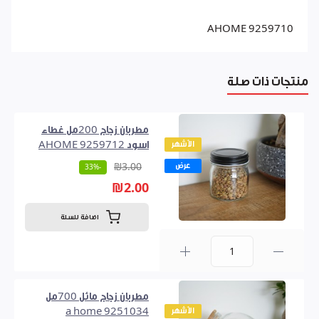
AHOME 9259710
منتجات ذات صلة
مطربان زجاج 200مل غطاء
الأشهر
اسود AHOME 9259712
عرض
₪3.00
-33%
₪2.00
اضافة للسلة
0
مطربان زجاج مائل 700مل
الأشهر
9251034 a home