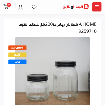
0
مطربان زجاج حز200مل غطاء اسود A HOME
9259710
الأفضل بيعاً
الأشهر
عرض