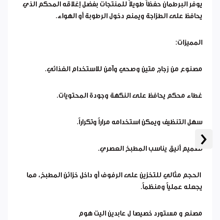
يوفر البرطمان حفظاً طويلاً للمنتجات بفضل إغلاقه المحكم الذي
يحافظ على الطزاجة ويمنع دخول الرطوبة أو الهواء.
المميزات:
مصنوع من زجاج متين وصحي وآمن للاستخدام الغذائي.
غطاء محكم يحافظ على النكهة وجودة المحتويات.
سهل التنظيف ويمكن استخدامه مراراً وتكراراً.
‹
تصميم أنيق يناسب المطبخ العصري.
الحجم مثالي للتخزين على الرفوف أو داخل خزائن المطبخ، مما
يجعله عملياً ومنظماً.
مصنع و مستورد خصيصا ل عابدين اليت هوم