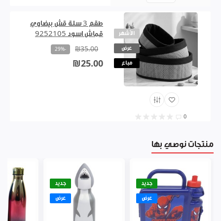
0
طقم 3 سلة قش بيضاوي
الأشهر
قماش اسود 9252105
عرض
₪35.00
-29%
₪25.00
مباع
0
منتجات نوصي بها
جديد
جديد
عرض
عرض