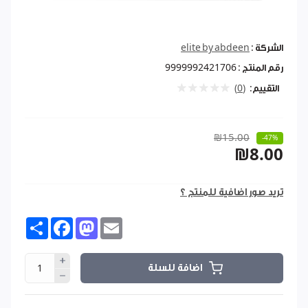
الشركة :
elite by abdeen
رقم المنتج :
9999992421706
التقييم:
(0)
₪15.00
-47%
₪8.00
تريد صور اضافية للمنتج ؟
Share
Facebook
Mastodon
Email
اضافة للسلة