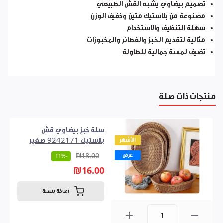
تصميم بيضاوي يشبه القش الطبيعي
مصنوعة من بلاستيك متين وخفيف الوزن
سهلة التنظيف والاستخدام
مثالية لتقديم الخبز والفطائر والمخبوزات
تضيف لمسة جمالية للطاولة
منتجات ذات صلة
سلة خبز بيضاوي قش
الأشهر
بلاستيك 9242171 صغير
عرض
₪18.00
-11%
₪16.00
اضافة للسلة