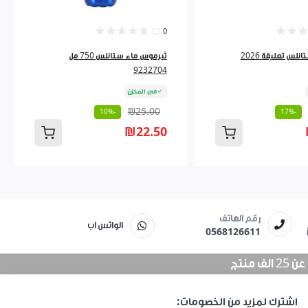
0
مطرة ماء ستانلس تعليقة 2026
ثيرموس ماء ستانلس 750 مل
9232704
في المخزن
₪25.00
-10%
-17%
₪22.50
رقم الهاتف
الواتس اب
0568126611
منتج
اشترك لمزيد من الخصومات: