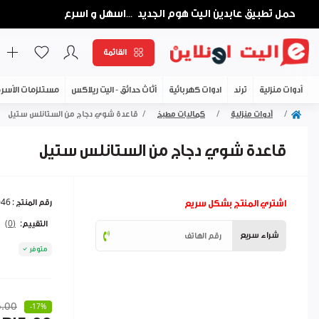
حمل تطبيق عابدين اليت هوم الجديد
اسهل و اسرع
...
القائمة
أدوات منزلية
ترند
ادوات كهربائية
أثاث حدائق - اليت ريلاكس
مستلزمات الأسر
أدوات منزلية
كماليات مطبخ
قاعدة شوي دجاج من الستانلس ستيل
قاعدة شوي دجاج من الستانلس ستيل
اشتري المنتج بشكل سريع
رقم المنتج :
046
التقييم:
(0)
شراء سريع
متوفر
.00
-17%