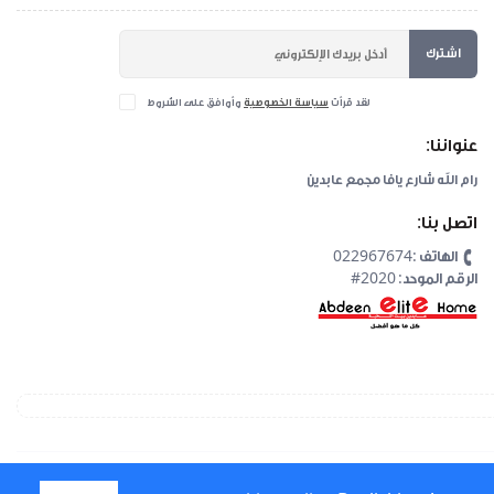
اشترك
لقد قرأت
سياسة الخصوصية
وأوافق على الشروط
عنواننا:
رام الله شارع يافا مجمع عابدين
اتصل بنا:
الهاتف :022967674
#2020 :الرقم الموحد