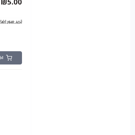
₪5.00
تريد صور اضا
اض