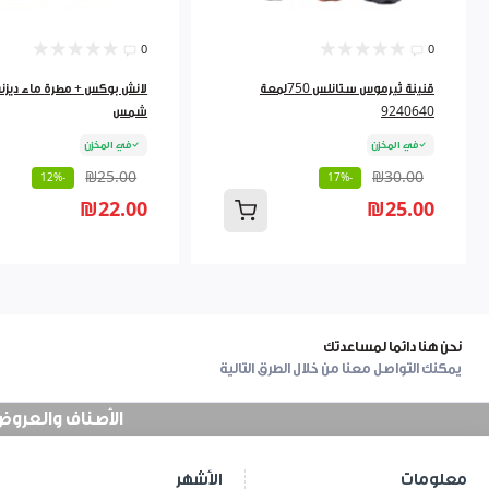
0
0
قنينة ثيرموس ستانلس 750لمعة
لانش بوكس + مطرة ماء ديزني
9240640
شمس
في المخزن
في المخزن
₪25.00
₪30.00
-12%
-17%
₪22.00
₪25.00
نحن هنا دائما لمساعدتك
يمكنك التواصل معنا من خلال الطرق التالية
الأصناف والعروض في
معلومات
الأشهر