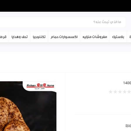
ة
بلاستيك
مفروشات منزليه
اكسسوارات حمام
تكنلوجيا
تحف وهدايا
قرطا
140
₪6