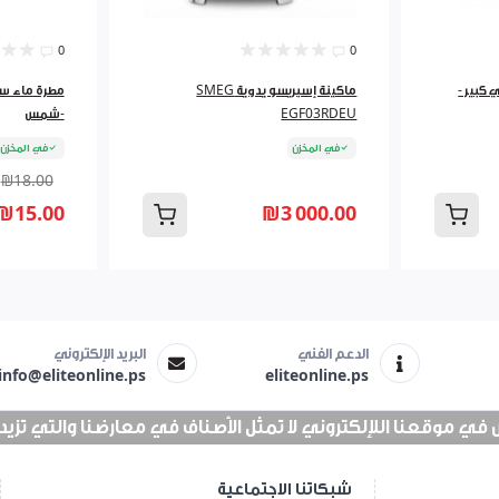
0
0
 كبير -
ماكينة إسبريسو يدوية SMEG
EGF03RDEU
-شمس
في المخزن
في المخزن
₪18.00
₪15.00
₪3 000.00
الدعم الفني
البريد الإلكتروني
info@eliteonline.ps
eliteonline.ps
 موقعنا اللإلكتروني لا تمثل الأصناف في معارضنا والتي تزيد عن 25 الف 
شبكاتنا الاجتماعية