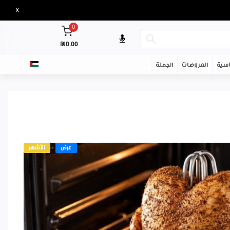
X
0
₪0.00
سية
العروضات
الجملة
عرض
الأشهر