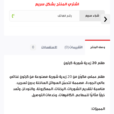
اشتري المنتج بشكل سريع
‹
شراء سريع
التقييمات (0)
0
وصف المنتج
الاستفسارات
طقم 20 زبدية شوربة كرتون
طقم عملي مكوّن من 20 زبدية شوربة مصنوعة من كرتون غذائي
عالي الجودة، مصممة لتحمّل السوائل الساخنة بدون تسريب.
مناسبة لتقديم الشوربات، اليخنات، المعكرونة، والنودلز، وتُعد
خيارًا مثاليًا للمطاعم، الكافيهات، وخدمات التوصيل.
المميزات: