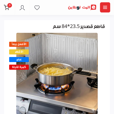
0
قاطع قصدير 23.5*84 سم
الأفضل بيعاً
الأشهر
عرض
كمية قليلة