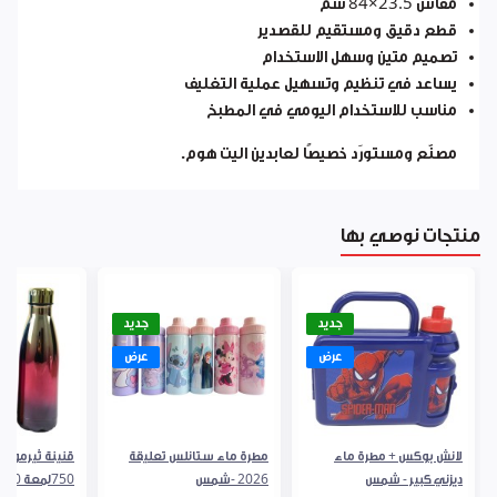
مقاس 23.5×84 سم
قطع دقيق ومستقيم للقصدير
تصميم متين وسهل الاستخدام
يساعد في تنظيم وتسهيل عملية التغليف
مناسب للاستخدام اليومي في المطبخ
مصنّع ومستورَد خصيصًا لعابدين اليت هوم.
منتجات نوصي بها
جديد
جديد
عرض
عرض
لانش بوكس + مطرة ماء
مطرة ماء ستانلس تعليقة
قنينة ثيرموس
ديزني كبير - شمس
2026 -شمس
750لمعة 9240640