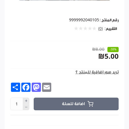
رقم المنتج :
9999992040105
التقييم:
(0)
₪8.00
-38%
₪5.00
تريد صور اضافية للمنتج ؟
Share
Facebook
Mastodon
Email
اضافة للسلة