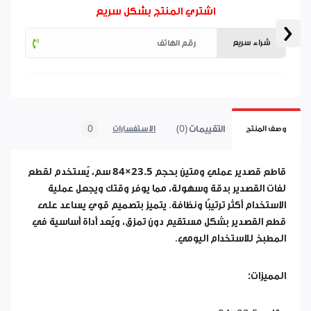
اشتري المنتج بشكل سريع
‹
شراء سريع
التقييمات (0)
0
وصف المنتج
الاستفسارات
قاطع قصدير عملي ومتين بحجم
23.5×84 سم
، يُستخدم لقطع
لفات القصدير بدقة وسهولة، مما يوفر وقتك ويجعل عملية
الاستخدام أكثر ترتيبًا ونظافة. يتميز بتصميم قوي يساعد على
قطع القصدير بشكل مستقيم دون تمزق، ويُعد أداة أساسية في
المطبخ للاستخدام اليومي.
المميزات: