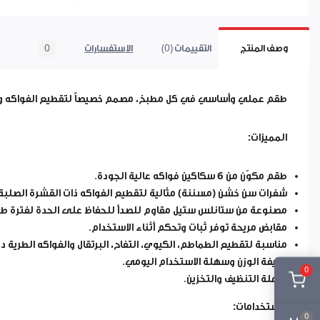
وصف المنتج
التقييمات (0)
الاستفسارات
0
طقم عملي وأساسي في كل مطبخ، مصمم خصيصاً لتقطيع الفواكه والخ
المميزات:
طقم مكوّن من
6 سكاكين فواكه
عالية الجودة.
شفرات
سن خشن (مسننة)
مثالية لتقطيع الفواكه ذات القشرة الصلبة 
مصنوعة من
ستانلس ستيل مقاوم للصدأ
للحفاظ على الحدة لفترة طو
مقابض مريحة توفر
ثبات وتحكم أثناء الاستخدام
.
مناسبة لتقطيع الطماطم، الكيوي، التفاح، البرتقال والفواكه الطرية دون
خفيفة الوزن وسهلة الاستخدام اليومي.
0
سهلة التنظيف والتخزين.
الاستخدامات:
0