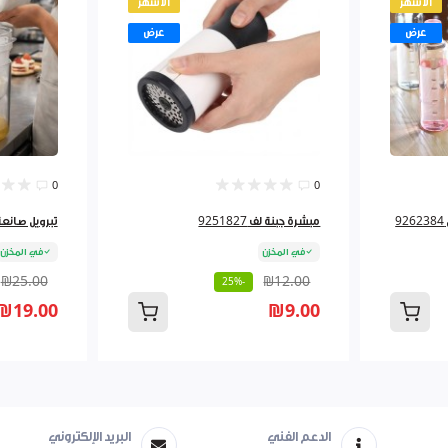
الأشهر
الأشهر
عرض
عرض
0
0
مبشرة جبنة لف 9251827
تبرويل صانعة لبن
في المخزن
في المخزن
₪25.00
₪12.00
-25%
₪19.00
₪9.00
الدعم الفني
البريد الإلكتروني