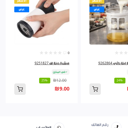
الأشهر
الأشهر
عرض
عرض
0
ة دائري 9262864
مبشرة جبنة لف 9251827
في المخزن
₪12.00
-25%
-24%
₪9.00
رقم الهاتف
الواتس اب