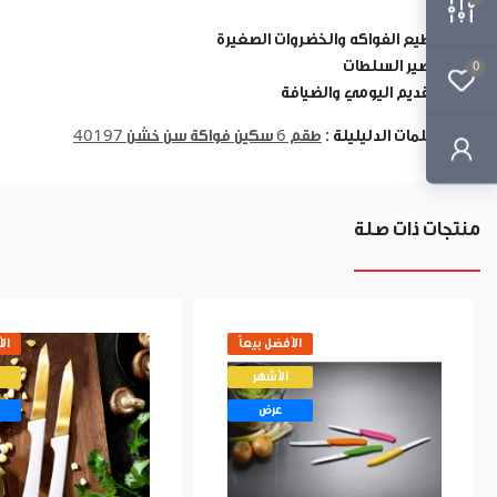
تقطيع الفواكه والخضروات الصغيرة
تحضير السلطات
0
التقديم اليومي والضيافة
الكلمات الدليليلة :
طقم 6 سكين فواكة سن خشن 40197
منتجات ذات صلة
الأفضل بيعاً
ال
الأشهر
عرض