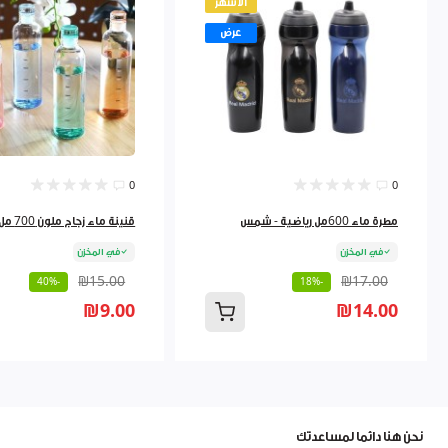
الأشهر
عرض
0
0
مطرة ماء 600مل رياضية - شمس
قنينة ماء زجاج ملون 700 مل 9262384
في المخزن
في المخزن
₪15.00
₪17.00
-40%
-18%
₪9.00
₪14.00
نحن هنا دائما لمساعدتك