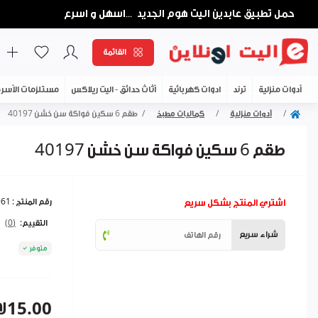
حمل تطبيق عابدين اليت هوم الجديد
اسهل و اسرع
...
القائمة
أدوات منزلية
ترند
ادوات كهربائية
أثاث حدائق - اليت ريلاكس
مستلزمات الأسر
أدوات منزلية
كماليات مطبخ
طقم 6 سكين فواكة سن خشن 40197
طقم 6 سكين فواكة سن خشن 40197
اشتري المنتج بشكل سريع
رقم المنتج :
961
التقييم:
(0)
شراء سريع
متوفر
₪15.00