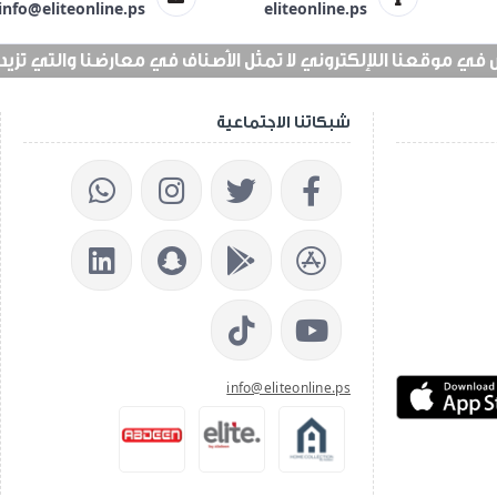
info@eliteonline.ps
eliteonline.ps
 موقعنا اللإلكتروني لا تمثل الأصناف في معارضنا والتي تزيد عن 25 الف 
شبكاتنا الاجتماعية
info@eliteonline.ps