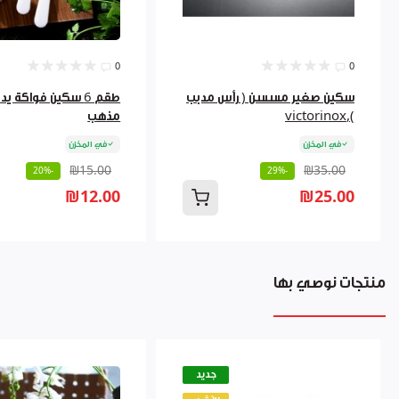
0
0
سكين صغير مسسن ( رأس مدبب
طقم 6 سكين فواكة ي
),victorinox
مذهب
في المخزن
في المخزن
₪15.00
₪35.00
-20%
-29%
₪12.00
₪25.00
منتجات نوصي بها
جديد