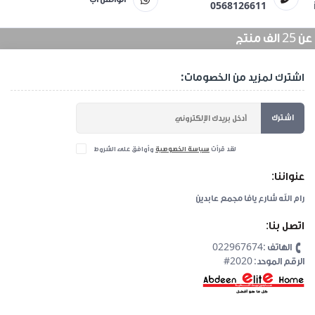
0568126611
منتج
اشترك لمزيد من الخصومات:
اشترك
لقد قرأت
سياسة الخصوصية
وأوافق على الشروط
عنواننا:
رام الله شارع يافا مجمع عابدين
اتصل بنا:
الهاتف :022967674
#2020 :الرقم الموحد