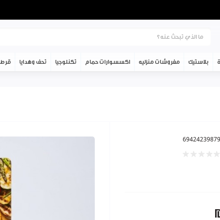
ة
بلاستيك
مفروشات منزليه
اكسسوارات حمام
تكنلوجيا
تحف وهدايا
قرطا
6942423987