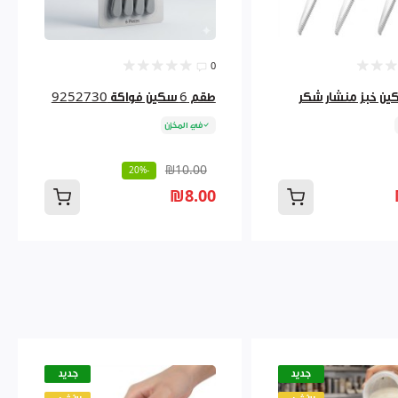
0
طقم 6 سكين فواكة 9252730
في المخزن
₪10.00
-20%
₪8.00
جديد
جديد