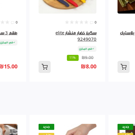
0
0
د بلاستيك
سكين خضار منشار elite
طقم 3 سكين خبز منشار شكر
9249070
في المخزن
في المخزن
₪9.00
-11%
₪15.00
₪8.00
جديد
جديد