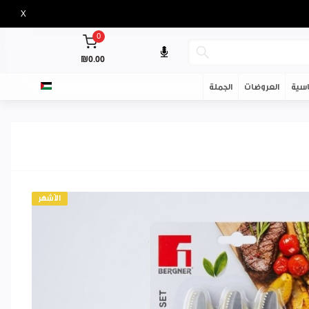
X
0
₪0.00
سية
العروضات
الجملة
الأشهر