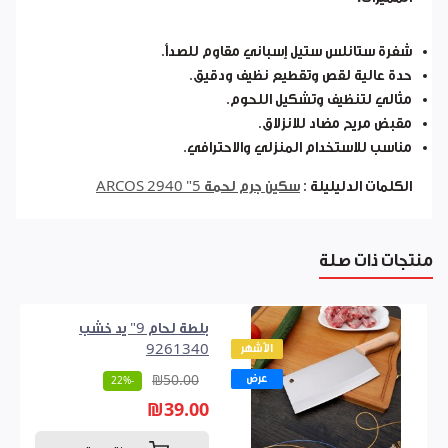
شفرة ستانلس ستيل إسباني مقاوم للصدأ.
حدة عالية لقص وتقطيع نظيف ودقيق.
مثالي لتنظيف وتشكيل اللحوم.
مقبض مريح مضاد للانزلاق.
مناسب للاستخدام المنزلي والاحترافي.
الكلمات الدليليلة :
سكين جرم لحمة 5" 2940 ARCOS
منتجات ذات صلة
بلطة لحام 9" يد خشب
الأشهر
9261340
عرض
₪50.00
-22%
₪39.00