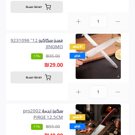
اضافة للسلة
0
مسن سكاكين 12" 9231096
الأشهر
JINGMO
عرض
₪35.00
-17%
₪29.00
اضافة للسلة
0
سكين لحمة pro2002
الأشهر
PiRGE 12.5CM
عرض
₪55.00
-11%