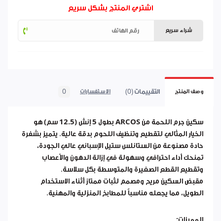
اشتري المنتج بشكل سريع
شراء سريع
التقييمات (0)
0
وصف المنتج
الاستفسارات
سكين جرم اللحمة من
ARCOS
بطول
5 إنش (12.5 سم)
هو
الخيار المثالي لتقطيع وتنظيف اللحوم بدقة عالية. يتميز بشفرة
حادة مصنوعة من الستانلس ستيل الإسباني عالي الجودة،
تمنحك أداء احترافي وسهولة في إزالة الدهون والأعصاب
وتقطيع القطع الصغيرة والمتوسطة بكل سلاسة.
مقبض السكين مريح ومصمم لثبات ممتاز أثناء الاستخدام
الطويل، مما يجعله مناسباً للمطابخ المنزلية والمهنية.
المميزات: