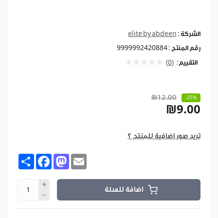
الشركة :
elite by abdeen
رقم المنتج :
9999992420884
التقييم:
(0)
₪12.00
-25%
₪9.00
تريد صور اضافية للمنتج ؟
Share
Facebook
Mastodon
Email
اضافة للسلة