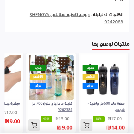
الكلمات الدليليلة :
دبوس تقطيع ستانلس SHENGYA
9242088
منتجات نوصي بها
جديد
جديد
الأشهر
الأشهر
عرض
عرض
مطرة ماء 600مل رياضية -
قنينة ماء زجاج ملون 700 مل
مبشرة جبنة لف 251827
شمس
9262384
₪12.00
₪15.00
₪17.00
-40%
-18%
₪9.00
₪9.00
₪14.00