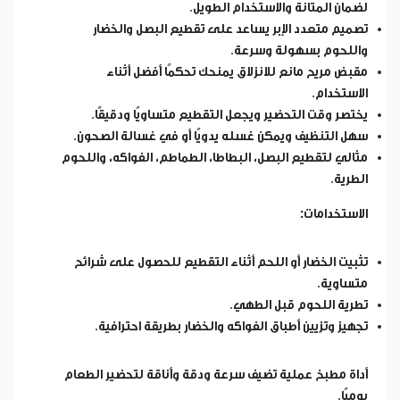
لضمان المتانة والاستخدام الطويل.
تصميم متعدد الإبر يساعد على تقطيع البصل والخضار
واللحوم بسهولة وسرعة.
مقبض مريح مانع للانزلاق يمنحك تحكمًا أفضل أثناء
الاستخدام.
يختصر وقت التحضير ويجعل التقطيع متساويًا ودقيقًا.
سهل التنظيف ويمكن غسله يدويًا أو في غسالة الصحون.
مثالي لتقطيع البصل، البطاطا، الطماطم، الفواكه، واللحوم
الطرية.
الاستخدامات:
تثبيت الخضار أو اللحم أثناء التقطيع للحصول على شرائح
متساوية.
تطرية اللحوم قبل الطهي.
تجهيز وتزيين أطباق الفواكه والخضار بطريقة احترافية.
أداة مطبخ عملية تضيف سرعة ودقة وأناقة لتحضير الطعام
يوميًا.