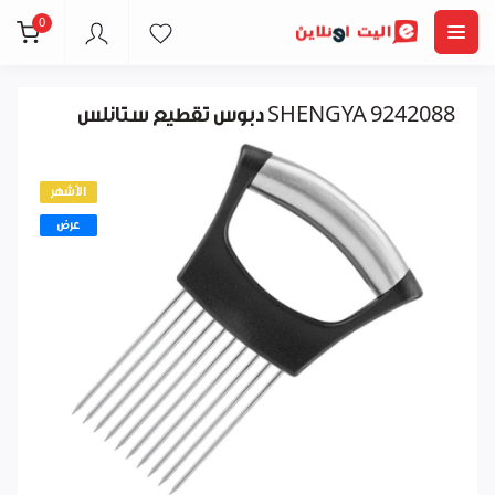
0
دبوس تقطيع ستانلس SHENGYA 9242088
الأشهر
عرض