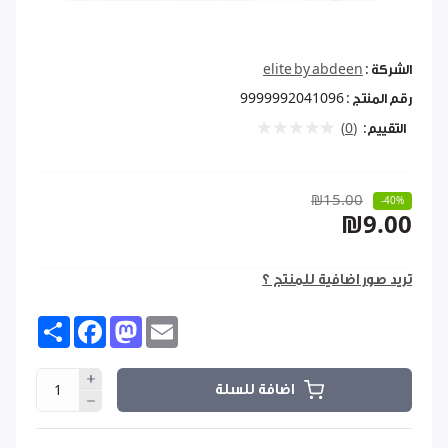
الشركة :
elite by abdeen
رقم المنتج :
9999992041096
التقييم:
(0)
₪15.00
-40%
₪9.00
تريد صور اضافية للمنتج ؟
Share
Facebook
Mastodon
Email
اضافة للسلة