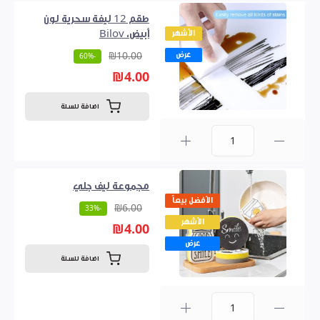
طقم 12 ليفة سحرية لون
الأشهر
أبيض، Bilov
عرض
₪10.00
-60%
₪4.00
اضافة للسلة
0
مجموعة ليف جلي
الأفضل بيعاً
₪6.00
-33%
الأشهر
₪4.00
عرض
اضافة للسلة