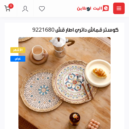
0
كوستر قماش دائري اطار قش 9221680
الأشهر
عرض