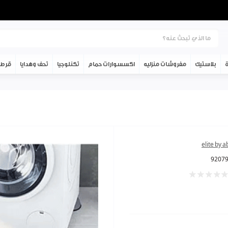
ة
بلاستيك
مفروشات منزليه
اكسسوارات حمام
تكنلوجيا
تحف وهدايا
قرطا
elite by 
9207