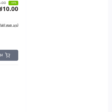
.00
-44%
₪10.00
تريد صور اضا
اض