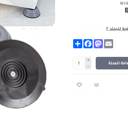
₪18
فية للمنتج ؟
Share
Facebook
Mastodon
Email
افة للسلة