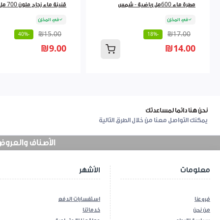
مطرة ماء 600مل رياضية - شمس
قنينة ماء زجاج ملون 700 مل 9262384
في المخزن
في المخزن
₪15.00
₪17.00
-40%
-18%
₪9.00
₪14.00
نحن هنا دائما لمساعدتك
يمكنك التواصل معنا من خلال الطرق التالية
الأصناف والعروض في
معلومات
الأشهر
فروعنا
استفسارات الدفع
من نحن
خدماتنا