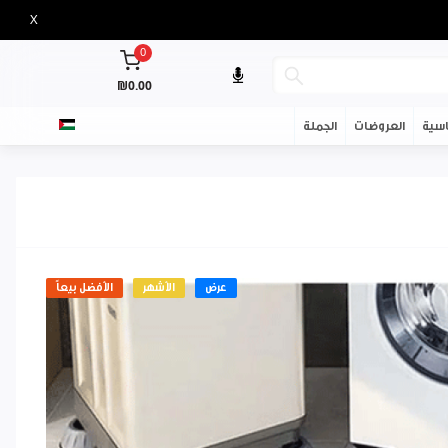
X
0
₪0.00
سية
العروضات
الجملة
عرض
الأشهر
الأفضل بيعاً