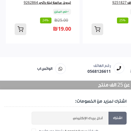
9251
تبرويل صانعة لبنة دائري 9262864
في المخزن
₪25.00
-24%
-25%
₪19.00
رقم الهاتف
الواتس اب
0568126611
منتج
اشترك لمزيد من الخصومات:
اشترك