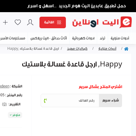
حمل تطبيق عابدين اليت هوم الجديد
اسهل و اسرع
...
القائمة
أدوات منزلية
ترند
ادوات كهربائية
أثاث حدائق - اليت ريلاكس
مستلزمات الأسر
أدوات منزلية
كماليات مطبخ
ارجل قاعدة غسالة بلاستيك ,Happy
ارجل قاعدة غسالة بلاستيك ,Happy
اشتري المنتج بشكل سريع
الشركة :
abdeen
رقم المنتج :
905
شراء سريع
التقييم:
(0)
متوفر