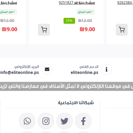
مبشرة جبنة لف 9251827
مبشرة جبنة لف 827
في المخزن
في المخزن
₪12.00
₪12.00
-25%
₪9.00
₪9.00
الدعم الفني
البريد الإلكتروني
info@eliteonline.ps
eliteonline.ps
 موقعنا اللإلكتروني لا تمثل الأصناف في معارضنا والتي تزيد عن 25 الف 
شبكاتنا الاجتماعية