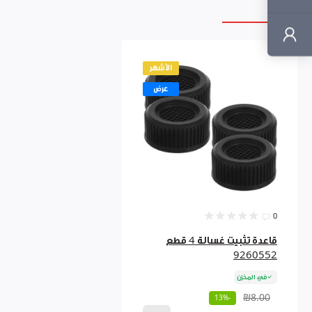
الأشهر
عرض
0
قاعدة تثبيت غسالة 4 قطع
9260552
في المخزن
₪8.00
-13%