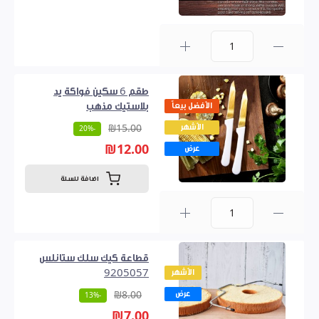
0
طقم 6 سكين فواكة يد
الأفضل بيعاً
بلاستيك مذهب
الأشهر
₪15.00
-20%
₪12.00
عرض
اضافة للسلة
0
قطاعة كيك سلك ستانلس
الأشهر
9205057
عرض
₪8.00
-13%
₪7.00