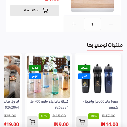
اضافة للسلة
0
منتجات نوصي بها
جديد
جديد
عرض
عرض
مطرة ماء 600مل رياضية -
قنينة ماء زجاج ملون 700 مل
تبرويل صانعة ل
شمس
9262384
9262864
₪25.00
₪15.00
₪17.00
-40%
-18%
₪19.00
₪9.00
₪14.00