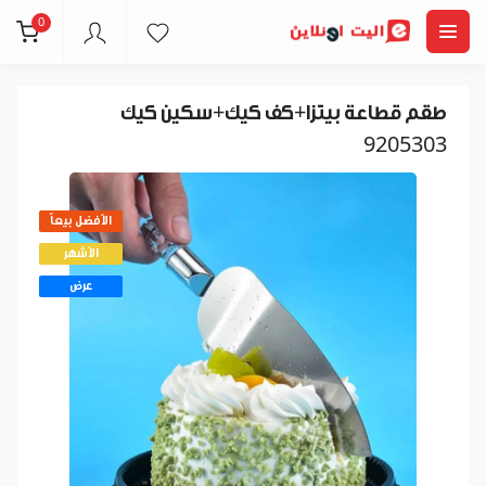
0
طقم قطاعة بيتزا+كف كيك+سكين كيك
9205303
الأفضل بيعاً
الأشهر
عرض