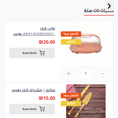
‹
منتجات ذات صلة
قالب كيك
الأفضل بيعاً
،8691459803001، هابي
₪20.00
الأشهر
اضافة للسلة
0
سكين + مشحاف كيك ذهبي
الأفضل بيعاً
₪15.00
الأشهر
اضافة للسلة