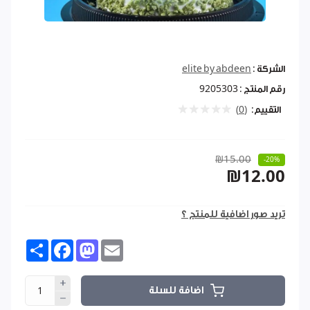
الشركة :
elite by abdeen
رقم المنتج :
9205303
التقييم:
(0)
₪15.00
-20%
₪12.00
تريد صور اضافية للمنتج ؟
Share
Facebook
Mastodon
Email
اضافة للسلة