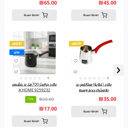
₪65.00
₪45.00
اضافة للسلة
اضافة للسلة
الأشهر
الأشهر
عرض
‹
0
0
بكرج (غلاية) ستانلس يد
بكرج جرانيت 700مل يد خشبي
بلاستيك حجم وسط
A HOME 9259232
₪35.00
₪20.00
-15%
₪17.00
اضافة للسلة
اضافة للسلة