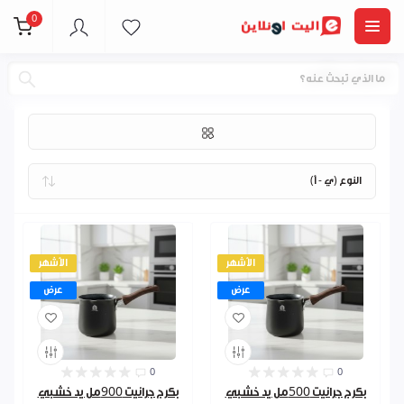
0
اباريق وبكارج
الأشهر
الأشهر
عرض
عرض
0
0
بكرج جرانيت 500مل يد خشبي
بكرج جرانيت 900مل يد خشبي