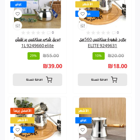
الأشهر
عرض
عرض
0
0
بكرج قهوة ستانلس 560مل
ابريق شاي ستانلس يد نقش
1L 9249660 elite
ELITE 9249631
₪55.00
₪20.00
-29%
-10%
₪39.00
₪18.00
اضافة للسلة
اضافة للسلة
الأشهر
الأفضل بيعاً
عرض
الأشهر
عرض