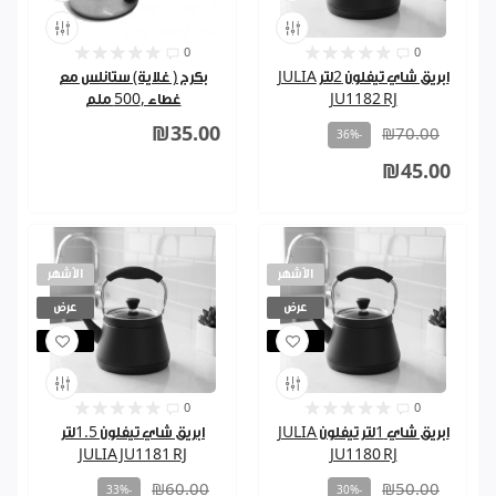
0
0
ابريق شاي تيفلون 2لتر JULIA
بكرج ( غلاية) ستانلس مع
JU1182 RJ
غطاء ,500 ملم
₪35.00
₪70.00
-36%
₪45.00
الأشهر
الأشهر
عرض
عرض
مباع
مباع
0
0
ابريق شاي 1لتر تيفلون JULIA
ابريق شاي تيفلون 1.5لتر
JULIA JU1181 RJ
JU1180 RJ
₪60.00
₪50.00
-33%
-30%