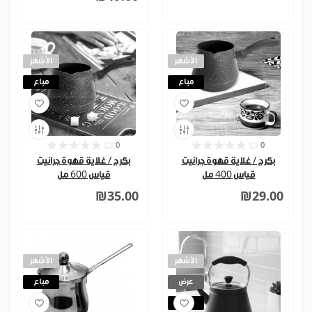
الأشهر
الأشهر
مباع
مباع
0
0
بكرج / غلاية قهوة جرانيت
بكرج / غلاية قهوة جرانيت
قياس 400 مل
قياس 600 مل
₪35.00
₪29.00
الأشهر
الأشهر
عرض
مباع
مباع