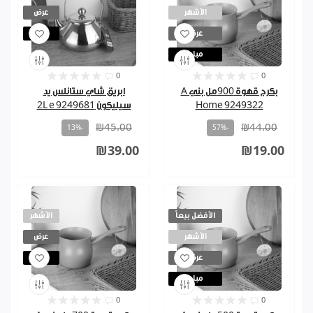
الأشهر
عرض
عرض
مباع
مباع
0
0
بكرج قهوة 900مل بني A
ابريق شاي ستانلس يد
Home 9249322
سيليكون 2L e 9249681
₪45.00
₪44.00
-13%
-57%
₪39.00
₪19.00
الأفضل بيعاً
الأشهر
الأشهر
عرض
عرض
مباع
مباع
0
0