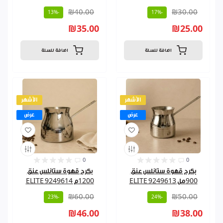
₪40.00
₪30.00
-13%
-17%
₪35.00
₪25.00
اضافة للسلة
اضافة للسلة
الأشهر
الأشهر
عرض
عرض
0
0
بكرج قهوة ستانلس عنق
بكرج قهوة ستانلس عنق
900مل ELITE 9249613
1200م ELITE 9249614
₪60.00
₪50.00
-23%
-24%
₪46.00
₪38.00