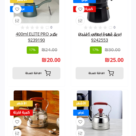
كمية قليلة
عرض
0
0
ابريق قهوة ايطالي 6فنجان
بكرج 400ml ELITE PRO
9239190
9242553
₪24.00
₪30.00
-17%
-17%
₪20.00
₪25.00
اضافة للسلة
اضافة للسلة
الأشهر
الأشهر
عرض
كمية قليلة