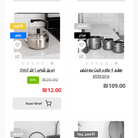
الأشهر
الأشهر
مباع
عرض
0
0
طقم 4 بكارج اليت برو اخضر
ابريق شاي 1 لتر dwd
elite pro
₪20.00
-40%
₪109.00
₪12.00
اضافة للسلة
الأفضل بيعاً
الأشهر