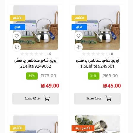
الأشهر
الأشهر
عرض
عرض
0
0
ابريق شاي ستانلس يد نقش
ابريق شاي ستانلس يد نقش
2L elite 9249662
1.5L elite 9249661
₪75.00
₪65.00
-35%
-31%
₪49.00
₪45.00
اضافة للسلة
اضافة للسلة
الأفضل بيعاً
الأشهر