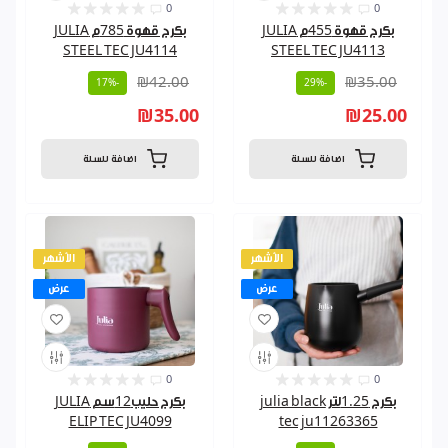
0
0
بكرج قهوة 455م JULIA
بكرج قهوة 785م JULIA
STEEL TEC JU4114
STEEL TEC JU4113
₪42.00
₪35.00
-17%
-29%
₪35.00
₪25.00
اضافة للسلة
اضافة للسلة
الأشهر
الأشهر
عرض
عرض
0
0
بكرج 1.25لتر julia black
بكرج حليب12سم JULIA
ELIP TEC JU4099
tec ju11263365