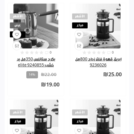
الأشهر
الأشهر
مباع
عرض
مباع
0
0
ابريق قهوة فلتر زجاج 800مل
بكرج ستانلس 350مل يد
9236026
خشب 9240855 elite
₪25.00
₪22.00
-14%
₪19.00
الأشهر
الأشهر
مباع
مباع