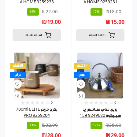
A HOME 9259233
A HOME 9259231
₪22.00
₪18.00
-14%
-17%
₪19.00
₪15.00
اضافة للسلة
اضافة للسلة
الأشهر
الأشهر
عرض
عرض
0
0
ابريق شاي ستانلس يد
بكرج مربع 700ml ELITE
سيليكون 1L e 9249680
PRO 9259204
₪32.00
₪35.00
-13%
-17%
₪28.00
₪29.00