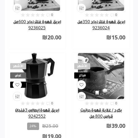
0
0
ابريق قهوة فلتر زجاج 350مل
ابريق قهوة فلتر زجاج 600مل
9236025
9236024
₪20.00
₪15.00
الأشهر
الأشهر
مباع
عرض
مباع
0
0
بكرج / غلاية قهوة جرانيت
ابريق قهوة ايطالي 3فنجان
قياس 800 مل
9242552
₪39.00
₪25.00
-24%
₪19.00