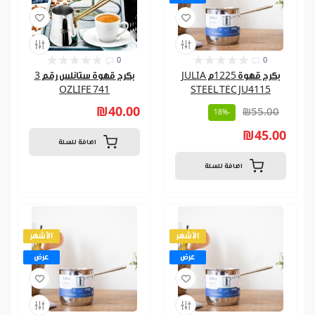
0
0
بكرج قهوة 1225م JULIA
بكرج قهوة ستانلس رقم 3
741 OZLIFE
STEEL TEC JU4115
₪40.00
₪55.00
-18%
₪45.00
اضافة للسلة
اضافة للسلة
الأشهر
الأشهر
عرض
عرض