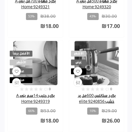
بكرج قهوة 500مل بني A
بكرج قهوة 700مل بني A
Home 9249321
Home 9249320
₪38.00
₪30.00
-53%
-43%
₪18.00
₪17.00
الأشهر
الأفضل بيعاً
عرض
الأشهر
مباع
عرض
مباع
0
0
بكرج ستانلس 600مل يد
بكرج حليب 14سم بني A
خشب 9240856 elite
Home 9249319
₪53.00
₪29.00
-66%
-10%
₪18.00
₪26.00