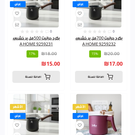
عرض
عرض
0
0
بكرج جرانيت 700مل يد خشبي
بكرج جرانيت 500مل يد خشبي
A HOME 9259231
A HOME 9259232
₪18.00
₪20.00
-17%
-15%
₪15.00
₪17.00
اضافة للسلة
اضافة للسلة
الأشهر
الأشهر
عرض
عرض