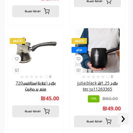
اضافة للسلة
اضافة للسلة
الأشهر
الأشهر
عرض
0
0
بكرج 1.25لتر julia black
بكرج (غلاية)ستانلس720
tec ju11263365
ملم يد جرانيت
₪45.00
₪60.00
-18%
₪49.00
اضافة للسلة
‹
اضافة للسلة