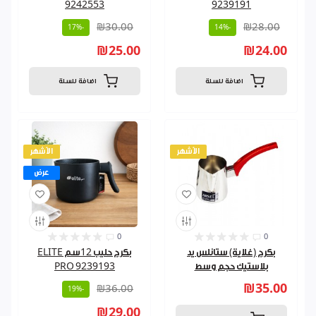
9242553
9239191
₪30.00
₪28.00
-17%
-14%
₪25.00
₪24.00
اضافة للسلة
اضافة للسلة
الأشهر
الأشهر
عرض
0
0
بكرج (غلاية) ستانلس يد
بكرج حليب 12سم ELITE
بلاستيك حجم وسط
PRO 9239193
₪35.00
₪36.00
-19%
₪29.00