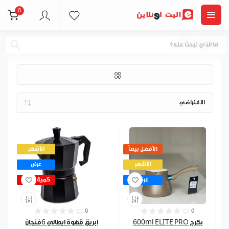
0
اباريق وبكارج
الأفضل بيعاً
الأشهر
الأشهر
عرض
عرض
كمية قليلة
0
0
بكرج 600ml ELITE PRO
ابريق قهوة ايطالي 6فنجان