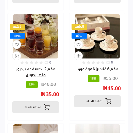
الأشهر
الأشهر
عرض
عرض
0
0
طقم 6 فناجين قهوة مورد
طقم 12كاسة عصير حزوز
مذهب طويل
₪55.00
-18%
₪40.00
-13%
₪45.00
₪35.00
اضافة للسلة
اضافة للسلة