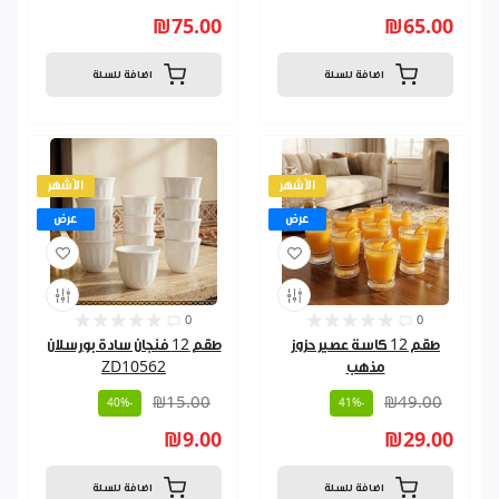
₪75.00
₪65.00
اضافة للسلة
اضافة للسلة
الأشهر
الأشهر
عرض
عرض
0
0
طقم 12 كاسة عصير حزوز
طقم 12 فنجان سادة بورسلان
مذهب
ZD10562
₪15.00
₪49.00
-40%
-41%
₪9.00
₪29.00
اضافة للسلة
اضافة للسلة