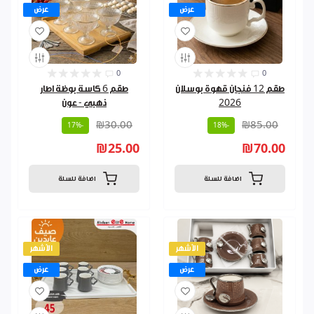
عرض
عرض
0
0
طقم 12 فنجان قهوة بوسلان
طقم 6 كاسة بوظة اطار
2026
ذهبي - عون
₪30.00
₪85.00
-17%
-18%
₪25.00
₪70.00
اضافة للسلة
اضافة للسلة
الأشهر
الأشهر
عرض
عرض