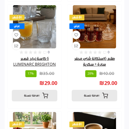
الأشهر
الأشهر
عرض
عرض
0
0
طقم 6استكانة شاي محفر
6 كاسة زجاج قصير
سادة + سكرية
LUMINARC BRIGHTON
₪35.00
₪40.00
-17%
-28%
₪29.00
₪29.00
اضافة للسلة
اضافة للسلة
الأشهر
الأشهر