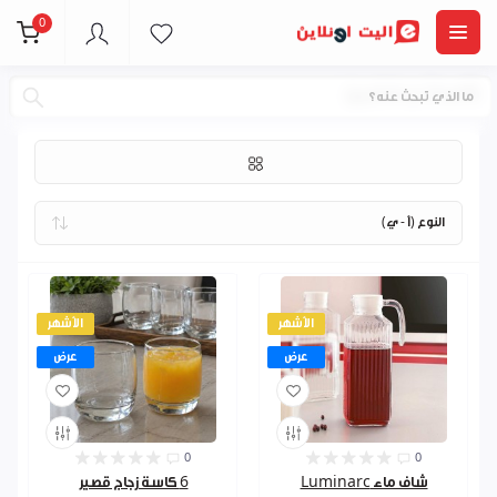
0
كاسات و فناجين
الأشهر
الأشهر
عرض
عرض
0
0
شاف ماء Luminarc
6 كاسة زجاج قصير