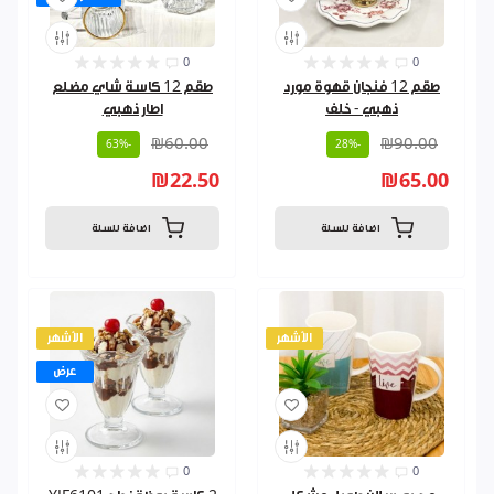
0
0
طقم 12 فنجان قهوة مورد
طقم 12 كاسة شاي مضلع
ذهبي - خلف
اطار ذهبي
₪60.00
₪90.00
-63%
-28%
₪22.50
₪65.00
اضافة للسلة
اضافة للسلة
الأشهر
الأشهر
عرض
0
0