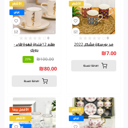
الأشهر
الأشهر
عرض
0
0
مج بورسلان مشكل 2022
طقم 12فنجان قهوة لقاء -
دويك
₪7.00
₪100.00
-20%
اضافة للسلة
₪80.00
اضافة للسلة
الأشهر
الأفضل بيعاً
عرض
الأشهر
عرض