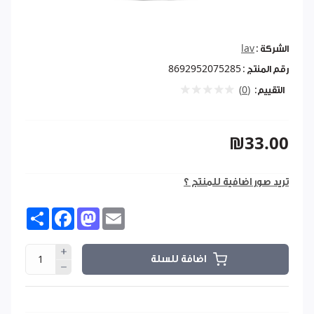
الشركة :
lav
رقم المنتج :
8692952075285
التقييم:
(0)
₪33.00
تريد صور اضافية للمنتج ؟
Share
Facebook
Mastodon
Email
اضافة للسلة