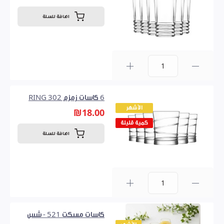
اضافة للسلة
0
6 كاسات زمزم 302 RING
الأشهر
₪18.00
كمية قليلة
اضافة للسلة
0
كاسات مسكت 521 - شس