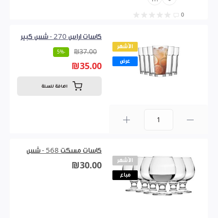
0
كاسات اراس 270 - شس كبير
الأشهر
₪37.00
-5%
عرض
₪35.00
اضافة للسلة
0
كاسات مسكت 568 - شس
الأشهر
₪30.00
مباع