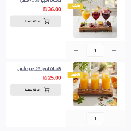
كاسات امبير 568 - شس
الأشهر
₪36.00
اضافة للسلة
0
كاسات ادورا 25 جديد شس
الأشهر
₪25.00
اضافة للسلة
0