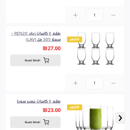
0
طقم 6 كاسات زجاج REN20 –
الأشهر
سعة 305 مل (LAV)
₪27.00
اضافة للسلة
0
طقم 6 كاسات عصير سودا
الأشهر
₪23.00
‹
اضافة للسلة