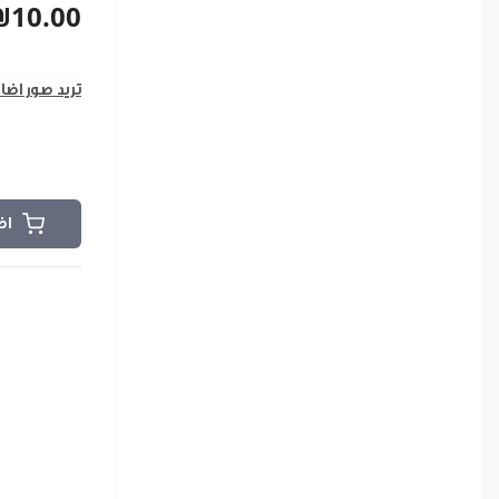
₪10.00
تريد صور اضا
اض