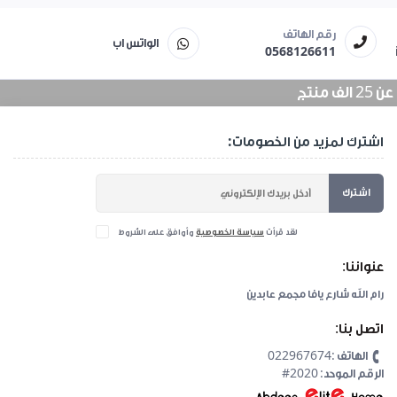
رقم الهاتف
الواتس اب
0568126611
منتج
اشترك لمزيد من الخصومات:
اشترك
لقد قرأت
سياسة الخصوصية
وأوافق على الشروط
عنواننا:
رام الله شارع يافا مجمع عابدين
اتصل بنا:
الهاتف :022967674
#2020 :الرقم الموحد