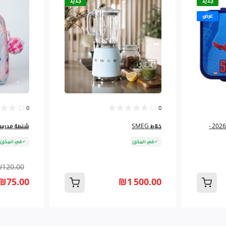
جديد
جديد
عرض
0
0
لانش بوكس 3اقسام مرسم 2026 -
خلاط SMEG
شنطة مدرسية 3 سحاب must 
في المخزن
في المخزن
₪120.00
₪75.00
₪1 500.00