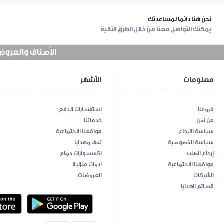
نحن هنا دائما لمساعدتك
يمكنك التواصل معنا من خلال الطرق التالية
الأصناف والعروض في
معلومات
الأشهر
فروعنا
استفسارات الدفع
من نحن
خدماتنا
سياسة الارجاع
مواقعنا الاجتماعية
سياسة الخصوصية
تحف وهدايا
إرجاع الطلب
اكسسوارات حمام
مواقعنا الاجتماعية
أدوات منزلية
الشركات
العروضات
قسائم الهدايا
ios App
Android App