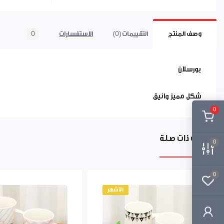
وصف المنتج
التقييمات (0)
الاستفسارات
0
بورسلان
شكل مميز وانيق
0
منتجات ذات صلة
0
0
الأشهر