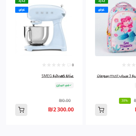
جديد
جديد
عرض
عرض
0
رسومات
عجّانة كهربائية SMEG
في المخزن
₪0.00
-38%
₪2 300.00