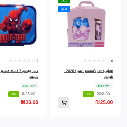
جديد
عرض
0
0
لانش بوكس 3اقسام +مطرة 2026 -
شمس
شمس
في المخزن
في المخزن
₪25.00
₪28.00
-20%
-11%
₪20.00
₪25.00