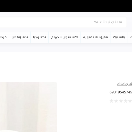
ة
بلاستيك
مفروشات منزليه
اكسسوارات حمام
تكنلوجيا
تحف وهدايا
قرطا
elite by 
6931954574