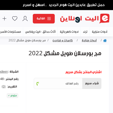
حمل تطبيق عابدين اليت هوم الجديد
اسهل و اسرع
...
القائمة
أدوات منزلية
ترند
ادوات كهربائية
أثاث حدائق - اليت ريلاكس
مستلزمات الأسر
أدوات منزلية
كاسات و فناجين
مج بورسلان طويل مشكل 2022
مج بورسلان طويل مشكل 2022
اشتري المنتج بشكل سريع
الشركة :
abdeen
رقم المنتج :
948
شراء سريع
التقييم:
(0)
متوفر