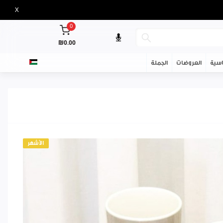
X
0
₪0.00
سية
العروضات
الجملة
الأشهر