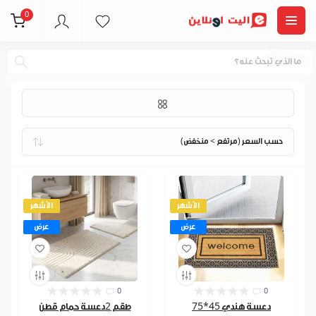
0
دعسات
الأشهر
الأشهر
عرض
عرض
0
0
دعسة هندي 45*75
طقم 2دعسة حمام قطن