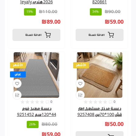
820861
2026 هندي leyaly
₪110.00
₪90.00
-19%
-34%
₪89.00
₪59.00
اضافة للسلة
اضافة للسلة
الأشهر
الأشهر
عرض
0
0
دعسة مدخل مستطيل اطار
دعسة مطبخ فوم
قش 100*70س 9257408
44*120سم 9251452
₪50.00
₪80.00
-26%
₪59.00