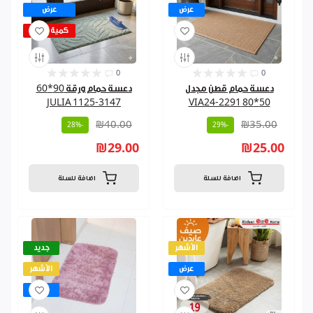
عرض
عرض
كمية قليلة
0
0
دعسة حمام قطن مجدل
دعسة حمام ورقة 90*60
JULIA 1125-3147
50*80 VIA24-2291
₪40.00
₪35.00
-28%
-29%
₪29.00
₪25.00
اضافة للسلة
اضافة للسلة
الأشهر
جديد
عرض
الأشهر
عرض