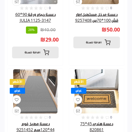
0
0
دعسة مدخل مستطيل اطار
دعسة حمام ورقة 90*60
قش 100*70س 9257408
JULIA 1125-3147
₪50.00
₪40.00
-28%
₪29.00
اضافة للسلة
اضافة للسلة
الأشهر
الأشهر
عرض
عرض
0
0
دعسة هندي 45*75
دعسة مطبخ فوم
820861
44*120سم 9251452