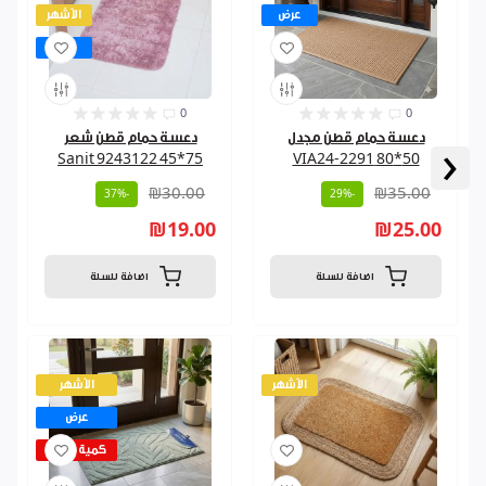
عرض
الأشهر
عرض
0
0
دعسة حمام قطن مجدل
دعسة حمام قطن شعر
‹
75*45 9243122 Sanit
50*80 VIA24-2291
₪30.00
₪35.00
-37%
-29%
₪19.00
₪25.00
اضافة للسلة
اضافة للسلة
الأشهر
الأشهر
عرض
كمية قليلة