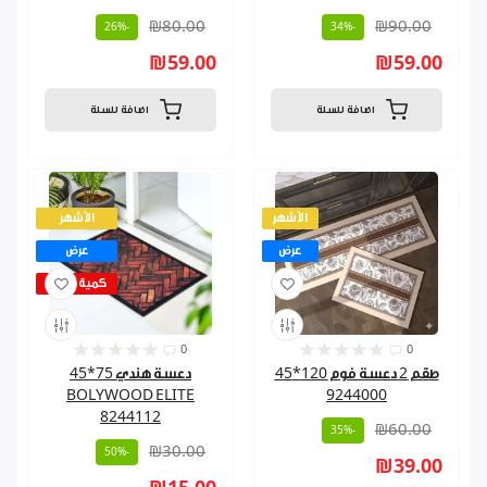
₪80.00
₪90.00
-26%
-34%
₪59.00
₪59.00
اضافة للسلة
اضافة للسلة
الأشهر
الأشهر
عرض
عرض
كمية قليلة
0
0
طقم 2 دعسة فوم 120*45
دعسة هندي 75*45
BOLYWOOD ELITE
9244000
8244112
₪60.00
-35%
₪30.00
-50%
₪39.00