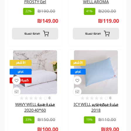
FROSTY Gel
WELL AROMA
₪190.00
₪200.00
-22%
-41%
₪149.00
₪119.00
اضافة للسلة
اضافة للسلة
الأشهر
الأشهر
عرض
عرض
كمية قليلة
0
0
مخدة ميكروفايبر ICY WELL
مخدة طبية WAVY WELL
2020 40*60
2018
₪150.00
₪110.00
-33%
-19%
₪100.00
₪89.00